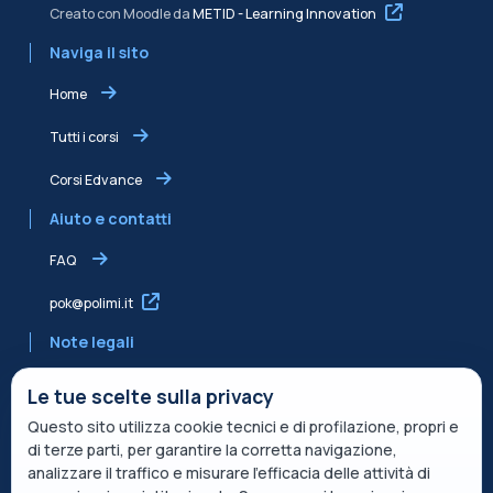
Creato con Moodle da
METID - Learning Innovation
Naviga il sito
Home
Tutti i corsi
Corsi Edvance
Aiuto e contatti
FAQ
pok@polimi.it
Note legali
Informativa sulla Privacy
Le tue scelte sulla privacy
Questo sito utilizza cookie tecnici e di profilazione, propri e
Informativa condivisa Edvance per il trattamento dei dati
di terze parti, per garantire la corretta navigazione,
Termini di servizio
analizzare il traffico e misurare l’efficacia delle attività di