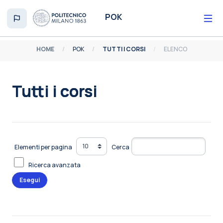
Vai al contenuto principale
POK
HOME
POK
TUTTI I CORSI
ELENCO
Tutti i corsi
Aggregazione dei criteri
Elementi per pagina
Cerca
Ricerca avanzata