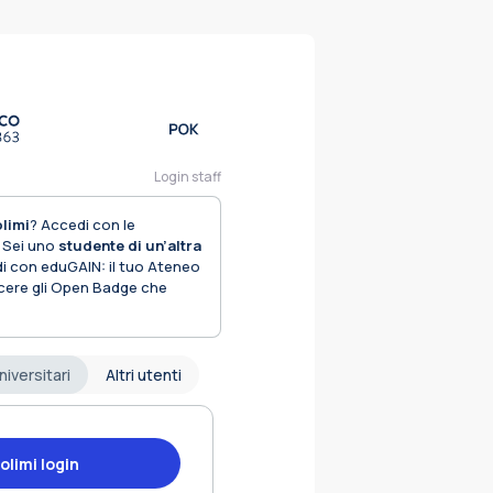
Login staff
limi
? Accedi con le
. Sei uno
studente di un’altra
i con eduGAIN: il tuo Ateneo
cere gli Open Badge che
niversitari
Altri utenti
olimi login