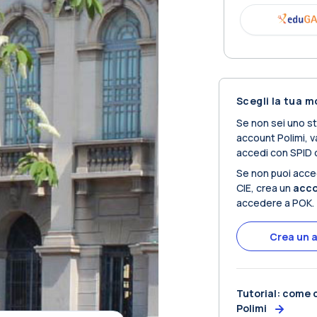
Scegli la tua m
Se non sei uno s
account Polimi, va
accedi con SPID o
Se non puoi acce
CIE, crea un
acco
accedere a POK.
Crea un 
Tutorial: come 
Polimi