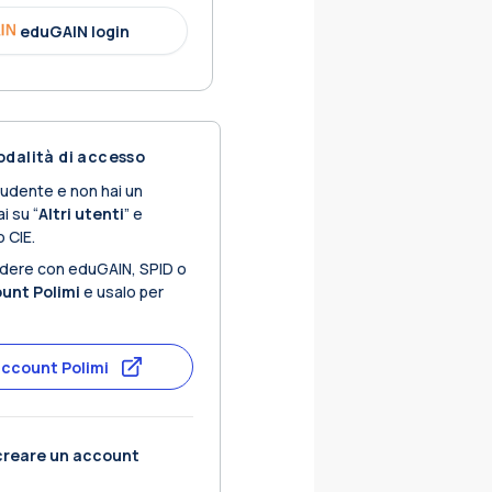
eduGAIN login
odalità di accesso
tudente e non hai un
i su “
Altri utenti
” e
 CIE.
dere con eduGAIN, SPID o
unt Polimi
e usalo per
account Polimi
creare un account