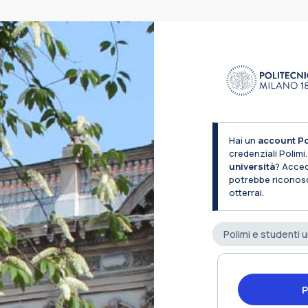
Hai un
account Po
credenziali Polimi
università
? Acced
potrebbe riconos
otterrai.
Polimi e studenti u
P