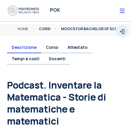
Vai al contenuto principale
POK
HOME
CORSI
MOOCS FOR BACHELOR OF SCIENCE
Espa
Descrizione
Corso
Attestato
Tempi e costi
Docenti
Blocchi
Podcast. Inventare la
Matematica - Storie di
matematiche e
matematici