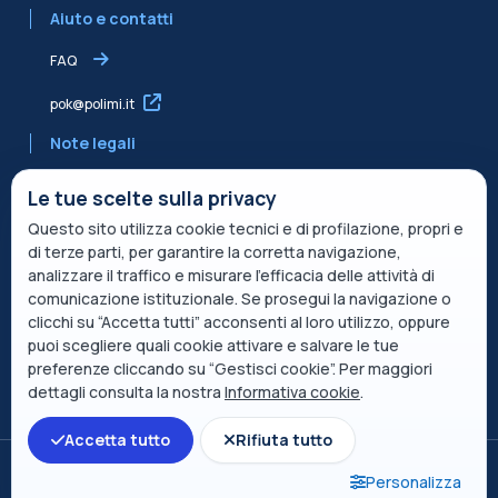
Aiuto e contatti
FAQ
pok@polimi.it
Note legali
Informativa sulla Privacy
Le tue scelte sulla privacy
Questo sito utilizza cookie tecnici e di profilazione, propri e
Informativa condivisa Edvance per il trattamento dei dati
di terze parti, per garantire la corretta navigazione,
Termini di servizio
analizzare il traffico e misurare l’efficacia delle attività di
comunicazione istituzionale. Se prosegui la navigazione o
Politica sui cookie
clicchi su “Accetta tutti” acconsenti al loro utilizzo, oppure
puoi scegliere quali cookie attivare e salvare le tue
Descrizione del servizio
preferenze cliccando su “Gestisci cookie”. Per maggiori
dettagli consulta la nostra
Informativa cookie
.
Accetta tutto
Rifiuta tutto
Passa al tema standard
Personalizza