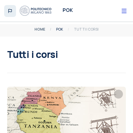
Vai al contenuto principale
POK
HOME
POK
TUTTI I CORSI
Tutti i corsi
Aggregazione dei criteri