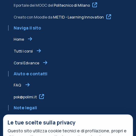
Il portale dei MOOC del
Politecnico di Milano
Creato con Moodle da
METID - Learning Innovation
Naviga il sito
Home
Tutti i corsi
Corsi Edvance
Aiuto e contatti
FAQ
pok@polimi.it
Note legali
Informativa sulla Privacy
Le tue scelte sulla privacy
Questo sito utilizza cookie tecnici e di profilazione, propri e
Informativa condivisa Edvance per il trattamento dei dati