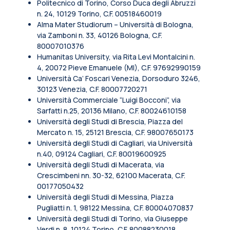
Politecnico di Torino, Corso Duca degli Abruzzi
n. 24, 10129 Torino, C.F. 00518460019
Alma Mater Studiorum – Università di Bologna,
via Zamboni n. 33, 40126 Bologna, C.F.
80007010376
Humanitas University, via Rita Levi Montalcini n.
4, 20072 Pieve Emanuele (MI), C.F. 97692990159
Università Ca’ Foscari Venezia, Dorsoduro 3246,
30123 Venezia, C.F. 80007720271
Università Commerciale “Luigi Bocconi”, via
Sarfatti n.25, 20136 Milano, C.F. 80024610158
Università degli Studi di Brescia, Piazza del
Mercato n. 15, 25121 Brescia, C.F. 98007650173
Università degli Studi di Cagliari, via Università
n.40, 09124 Cagliari, C.F. 80019600925
Università degli Studi di Macerata, via
Crescimbeni nn. 30-32, 62100 Macerata, C.F.
00177050432
Università degli Studi di Messina, Piazza
Pugliatti n. 1, 98122 Messina, C.F. 80004070837
Università degli Studi di Torino, via Giuseppe
Verdi n. 8, 10124 Torino, C.F. 80088230018