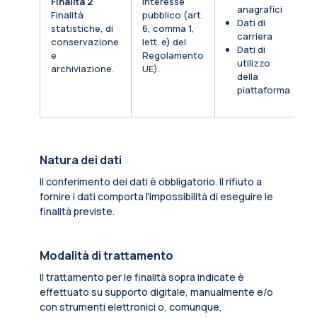
Finalità 2
Interesse
anagrafici
Finalità
pubblico (art.
Dati di
statistiche, di
6, comma 1,
carriera
conservazione
lett. e) del
Dati di
e
Regolamento
utilizzo
archiviazione.
UE).
della
piattaforma
Natura dei dati
Il conferimento dei dati è obbligatorio. Il rifiuto a
fornire i dati comporta l'impossibilità di eseguire le
finalità previste.
Modalità di trattamento
Il trattamento per le finalità sopra indicate è
effettuato su supporto digitale, manualmente e/o
con strumenti elettronici o, comunque,