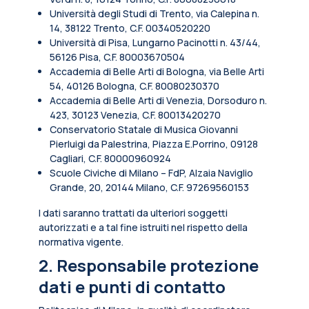
Università degli Studi di Trento, via Calepina n.
14, 38122 Trento, C.F. 00340520220
Università di Pisa, Lungarno Pacinotti n. 43/44,
56126 Pisa, C.F. 80003670504
Accademia di Belle Arti di Bologna, via Belle Arti
54, 40126 Bologna, C.F. 80080230370
Accademia di Belle Arti di Venezia, Dorsoduro n.
423, 30123 Venezia, C.F. 80013420270
Conservatorio Statale di Musica Giovanni
Pierluigi da Palestrina, Piazza E.Porrino, 09128
Cagliari, C.F. 80000960924
Scuole Civiche di Milano – FdP, Alzaia Naviglio
Grande, 20, 20144 Milano, C.F. 97269560153
I dati saranno trattati da ulteriori soggetti
autorizzati e a tal fine istruiti nel rispetto della
normativa vigente.
2. Responsabile protezione
dati e punti di contatto