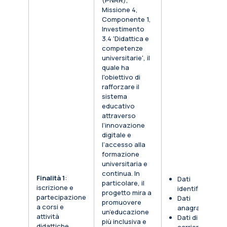
(PNRR),
Missione 4,
Componente 1,
Investimento
3.4 'Didattica e
competenze
universitarie', il
quale ha
l'obiettivo di
rafforzare il
sistema
educativo
attraverso
l’innovazione
digitale e
l’accesso alla
formazione
universitaria e
continua. In
Finalità 1
:
Dati
particolare, il
iscrizione e
identificativi
progetto mira a
partecipazione
Dati
promuovere
a corsi e
anagrafici
un’educazione
attività
Dati di
più inclusiva e
didattiche