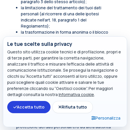
paragrafo 3 dello stesso articolo);
la limitazione del trattamento dei tuoi dati
personali (al ricorrere di una delle ipotesi
indicate nell'art. 18, paragrafo 1 del
Regolamento);
la trasformazione in forma anonima o il blocco
dei dati trattati in violazione di legge, compresi
Le tue scelte sulla privacy
quelli di cui non è necessaria la conservazione in
relazione agli scopi per i quali i dati sono stati
Questo sito utilizza cookie tecnici e di profilazione, propri e
raccolti o successivamente trattati.
di terze parti, per garantire la corretta navigazione,
analizzare il traffico e misurare l’efficacia delle attività di
In qualità di soggetto interessato hai inoltre diritto
comunicazione istituzionale. Se prosegui la navigazione o
di opporti, in tutto o in parte, per motivi legittimi al
clicchi su “Accetta tutti” acconsenti al loro utilizzo, oppure
trattamento dei dati personali che ti riguardano,
puoi scegliere quali cookie attivare e salvare le tue
ancorché pertinenti allo scopo della raccolta.
preferenze cliccando su “Gestisci cookie”. Per maggiori
Tali diritti sono esercitabili rivolgendosi al punto di
dettagli consulta la nostra
Informativa cookie
.
contatto
privacy@polimi.it
.
Accetta tutto
Rifiuta tutto
Qualora tu ritenga che i tuoi diritti siano stati violati
dal titolare e/o da un terzo, hai il diritto di
Personalizza
presentare un reclamo all’Autorità per la
protezione dei dati personali e/o ad altra autorità