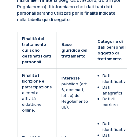
nazionale in materia (Reg. UE 679/2016, d’ora in poi
Regolamento), ti informiamo che i dati tuoi dati
personali saranno utilizzati per le finalità indicate
nella tabella qui di seguito.
Finalità del
Categorie di
trattamento
Base
dati personali
cui sono
giuridica del
oggetto di
destinati i dati
trattamento
trattamento
personali
Finalità 1
Dati
Interesse
Iscrizione e
identificativi
pubblico (art.
partecipazione
Dati
6, comma 1,
a corsi e
anagrafici
lett. e) del
attività
Dati di
Regolamento
didattiche
carriera
UE).
online.
Dati
identificativi
Dati