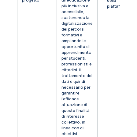
progetto
un’educazione
della
più inclusiva e
piattaforma
accessibile,
sostenendo la
digitalizzazione
dei percorsi
formativi e
ampliando le
opportunità di
apprendimento
per studenti,
professionisti e
cittadini. Il
trattamento dei
dati è quindi
necessario per
garantire
l’efficace
attuazione di
queste finalità
di interesse
collettivo, in
linea con gli
obiettivi