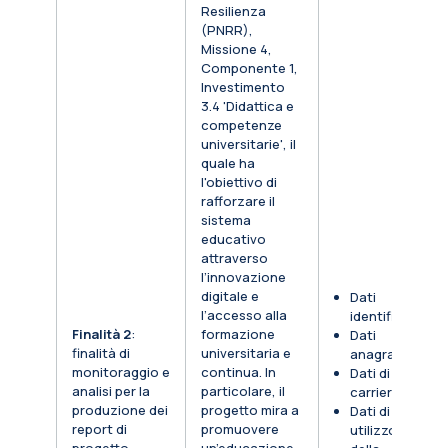
Resilienza
(PNRR),
Missione 4,
Componente 1,
Investimento
3.4 'Didattica e
competenze
universitarie', il
quale ha
l'obiettivo di
rafforzare il
sistema
educativo
attraverso
l’innovazione
digitale e
Dati
l’accesso alla
identificativi
Finalità 2
:
formazione
Dati
finalità di
universitaria e
anagrafici
monitoraggio e
continua. In
Dati di
analisi per la
particolare, il
carriera
produzione dei
progetto mira a
Dati di
report di
promuovere
utilizzo