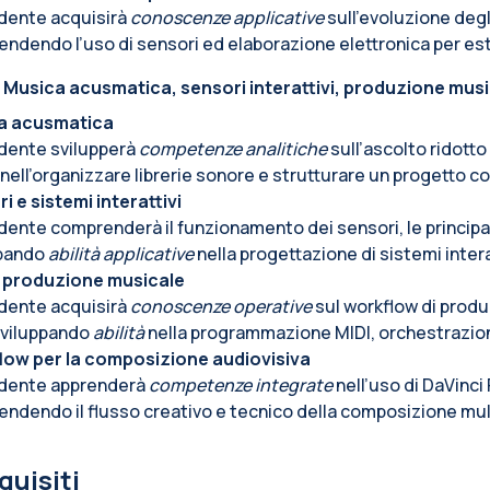
dente acquisirà
conoscenze applicative
sull’evoluzione degl
ndendo l’uso di sensori ed elaborazione elettronica per est
 Musica acusmatica, sensori interattivi, produzione mus
a acusmatica
dente svilupperà
competenze analitiche
sull’ascolto ridott
nell’organizzare librerie sonore e strutturare un progetto c
i e sistemi interattivi
dente comprenderà il funzionamento dei sensori, le principal
ppando
abilità applicative
nella progettazione di sistemi intera
i produzione musicale
dente acquisirà
conoscenze operative
sul workflow di produ
sviluppando
abilità
nella programmazione MIDI, orchestrazione
low per la composizione audiovisiva
udente apprenderà
competenze integrate
nell’uso di DaVinc
ndendo il flusso creativo e tecnico della composizione mul
quisiti