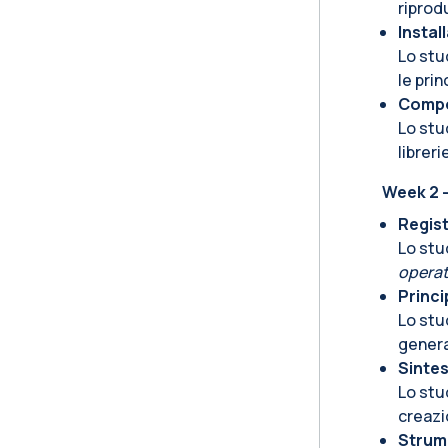
riprod
Instal
Lo stu
le pri
Compos
Lo st
librer
Week 2 -
Regis
Lo stu
operat
Princi
Lo stu
genera
Sintes
Lo stu
creazi
Strume