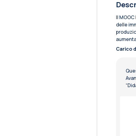
Descr
Il MOOC 
delle imm
produzio
aumentat
Carico d
Ques
Avan
“Did