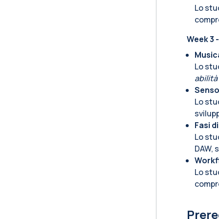
Lo stu
compre
Week 3 -
Music
Lo stu
abilità
Sensor
Lo stu
svilu
Fasi d
Lo stu
DAW, 
Workf
Lo st
compre
Prere