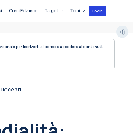
si
Corsi Edvance
Target
Temi
Login
Espan
personale per iscriverti al corso e accedere ai contenuti.
Docenti
dialità: