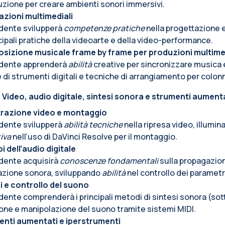
uzione per creare ambienti sonori immersivi.
lazioni multimediali
dente svilupperà
competenze pratiche
nella progettazione 
ncipali pratiche della videoarte e della video-performance.
izione musicale frame by frame per produzioni multimed
udente apprenderà
abilità
creative per sincronizzare musica e
ie di strumenti digitali e tecniche di arrangiamento per colo
 Video, audio digitale, sintesi sonora e strumenti aument
trazione video e montaggio
dente svilupperà
abilità tecniche
nella ripresa video, illumi
iva
nell’uso di DaVinci Resolve per il montaggio.
pi dell’audio digitale
dente acquisirà
conoscenze fondamentali
sulla propagazion
zione sonora, sviluppando
abilità
nel controllo dei parametri
i e controllo del suono
dente comprenderà i principali metodi di sintesi sonora (sott
one e manipolazione del suono tramite sistemi MIDI.
nti aumentati e iperstrumenti