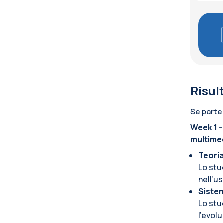
Risul
Se parte
Week 1 -
multime
Teoria
Lo stu
nell’u
Sistem
Lo stu
l’evol