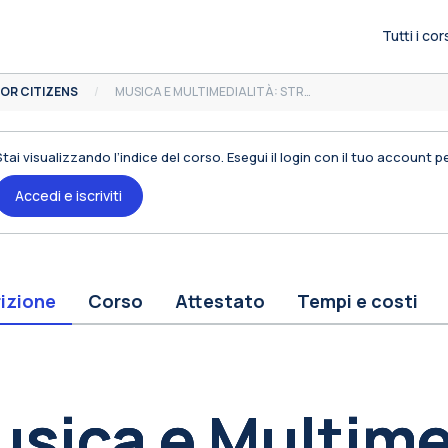
Tutti i cor
OR CITIZENS
MUSICA E MULTIMEDIALITÀ: STRUMENTI E APPLICAZIONI PER UNA NUOVA CREATIVITÀ
Stai visualizzando l’indice del corso. Esegui il login con il tuo account 
Accedi e iscriviti
izione
Corso
Attestato
Tempi e costi
occhi
sica e Multime