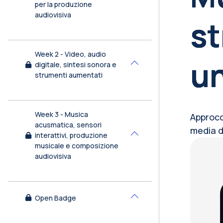
per la produzione
audiovisiva
st
Week 2 - Video, audio
un
digitale, sintesi sonora e
Minimizza
strumenti aumentati
Week 3 - Musica
Approcci
acusmatica, sensori
media di
interattivi, produzione
Minimizza
Bl
musicale e composizione
audiovisiva
Open Badge
Minimizza