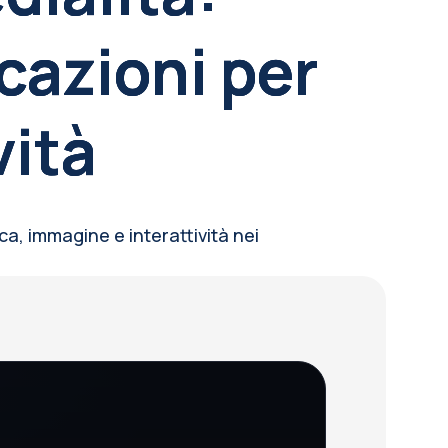
cazioni per
vità
ca, immagine e interattività nei