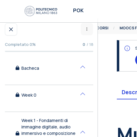
Vai al contenuto principale
POK
HOME
CORSI
MOOCS F
Apri indice del corso
Completato 0%
0
/ 18
Bacheca
Minimizza
Descr
Week 0
Minimizza
Bl
Week 1 - Fondamenti di
Mu
immagine digitale, audio
immersivo e composizione
Minimizza