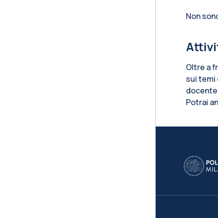
Non sono
Attiv
Oltre a f
sui temi 
docente. 
Potrai a
Blo