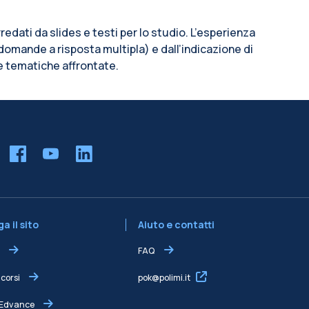
edati da slides e testi per lo studio. L’esperienza
domande a risposta multipla) e dall’indicazione di
le tematiche affrontate.
a il sito
Aiuto e contatti
FAQ
 corsi
pok@polimi.it
 Edvance