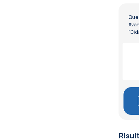
Ques
Avan
“Did
Risul