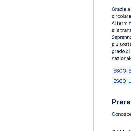
Grazie a
circolare
Al termi
alla tra
Sapranno
più soste
grado di
nazional
ESCO: E
ESCO: L
Prere
Conoscen