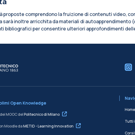
ità
tà proposte comprendono la fruizione di contenuti video, corr
a sarà inoltre arricchita da materiali di autoapprendimento (
ti bibliografici per consentire ulteriori approfondimenti del
cchi
Navig
Polimi Open Knowledge
Home
e dei MOOC del
Politecnico di Milano
Tutti i
on Moodle da
METID - Learning Innovation
Corsi