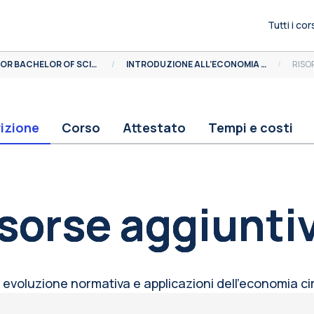
Tutti i cor
MOOCS FOR BACHELOR OF SCIENCE
INTRODUZIONE ALL’ECONOMIA CIRCOLARE
RISO
izione
Corso
Attestato
Tempi e costi
occhi
sorse aggiunti
i, evoluzione normativa e applicazioni dell’economia ci
occhi