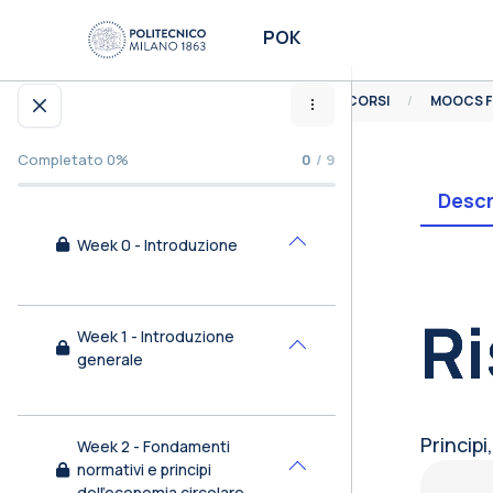
Vai al contenuto principale
POK
HOME
CORSI
Apri indice del corso
Completato 0%
0
/ 9
Descr
Week 0 - Introduzione
Minimizza
Bl
Ri
Week 1 - Introduzione
Minimizza
generale
Princip
Week 2 - Fondamenti
Bl
normativi e principi
Minimizza
dell’economia circolare