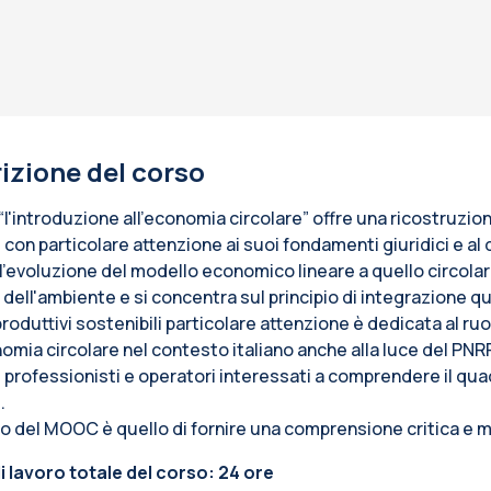
izione del corso
“l'introduzione all'economia circolare” offre una ricostruzi
e con particolare attenzione ai suoi fondamenti giuridici e a
 l'evoluzione del modello economico lineare a quello circola
 dell'ambiente e si concentra sul principio di integrazione q
roduttivi sostenibili particolare attenzione è dedicata al ru
omia circolare nel contesto italiano anche alla luce del PNRR.
e professionisti e operatori interessati a comprendere il qua
.
ivo del MOOC è quello di fornire una comprensione critica e 
i lavoro totale del corso: 24 ore