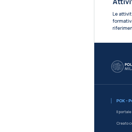
Attiv
Le attivi
formativ
riferimen
Blo
POK - 
Il portal
Creato c