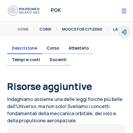
Vai al contenuto principale
POK
HOME
CORSI
MOOCS FOR CITIZENS
Espa
Descrizione
Corso
Attestato
Tempi e costi
Docenti
Blocchi
Risorse aggiuntive
Indaghiamo assieme una delle leggi fisiche più belle
dell’Universo, ma non solo! Sveliamo i concetti
fondamentali della meccanica orbitale, del volo e
della propulsione aerospaziale.
Blocchi