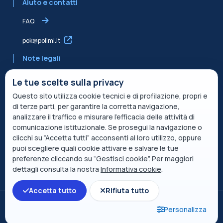
Aiuto e contatti
FAQ
pok@polimi.it
Note legali
Informativa sulla Privacy
Le tue scelte sulla privacy
Questo sito utilizza cookie tecnici e di profilazione, propri e
Informativa condivisa Edvance per il trattamento dei dati
di terze parti, per garantire la corretta navigazione,
Termini di servizio
analizzare il traffico e misurare l’efficacia delle attività di
comunicazione istituzionale. Se prosegui la navigazione o
Politica sui cookie
clicchi su “Accetta tutti” acconsenti al loro utilizzo, oppure
puoi scegliere quali cookie attivare e salvare le tue
Descrizione del servizio
preferenze cliccando su “Gestisci cookie”. Per maggiori
dettagli consulta la nostra
Informativa cookie
.
Apri indice del corso
Accetta tutto
Rifiuta tutto
Passa al tema standard
Personalizza