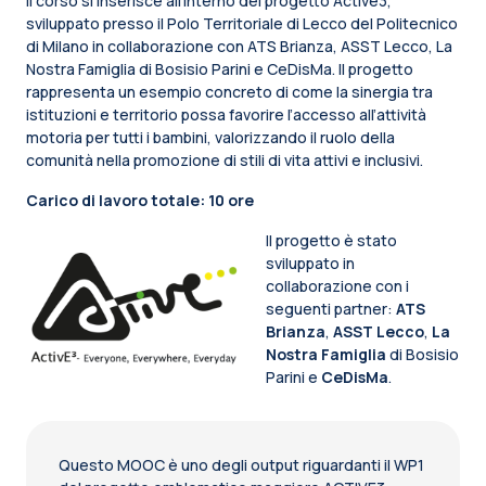
Il corso si inserisce all'interno del progetto Active3,
sviluppato presso il Polo Territoriale di Lecco del Politecnico
di Milano in collaborazione con ATS Brianza, ASST Lecco, La
Nostra Famiglia di Bosisio Parini e CeDisMa. Il progetto
rappresenta un esempio concreto di come la sinergia tra
istituzioni e territorio possa favorire l’accesso all’attività
motoria per tutti i bambini, valorizzando il ruolo della
comunità nella promozione di stili di vita attivi e inclusivi.
Carico di lavoro totale: 10 ore
Il progetto è stato
sviluppato in
collaborazione con i
seguenti partner:
ATS
Brianza
,
ASST Lecco
,
La
Nostra Famiglia
di Bosisio
Parini e
CeDisMa
.
Questo MOOC è uno degli output riguardanti il WP1