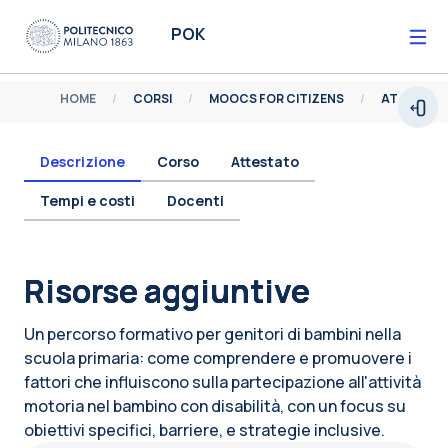
Vai al contenuto principale
POK
HOME
CORSI
MOOCS FOR CITIZENS
Espa
Descrizione
Corso
Attestato
Tempi e costi
Docenti
Blocchi
Risorse aggiuntive
Un percorso formativo per genitori di bambini nella
scuola primaria: come comprendere e promuovere i
fattori che influiscono sulla partecipazione all'attività
motoria nel bambino con disabilità, con un focus su
obiettivi specifici, barriere, e strategie inclusive.