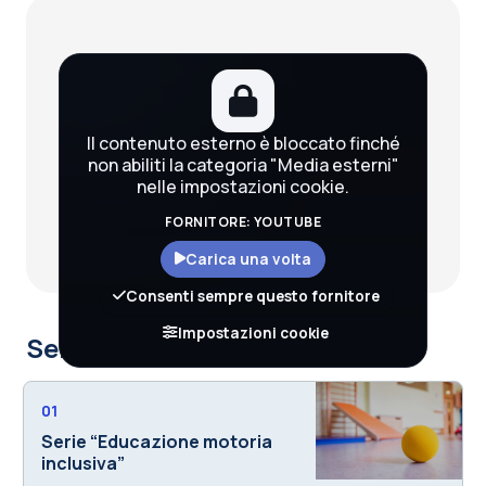
Blocchi
Il contenuto esterno è bloccato finché
non abiliti la categoria "Media esterni"
nelle impostazioni cookie.
FORNITORE: YOUTUBE
Carica una volta
Consenti sempre questo fornitore
Impostazioni cookie
Serie che includono il corso
01
Serie “Educazione motoria
inclusiva”