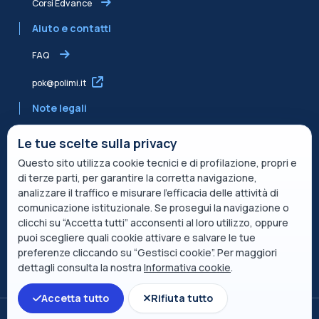
Corsi Edvance
Aiuto e contatti
FAQ
pok@polimi.it
Note legali
Informativa sulla Privacy
Le tue scelte sulla privacy
Questo sito utilizza cookie tecnici e di profilazione, propri e
Informativa condivisa Edvance per il trattamento dei dati
di terze parti, per garantire la corretta navigazione,
Termini di servizio
analizzare il traffico e misurare l’efficacia delle attività di
comunicazione istituzionale. Se prosegui la navigazione o
Politica sui cookie
clicchi su “Accetta tutti” acconsenti al loro utilizzo, oppure
puoi scegliere quali cookie attivare e salvare le tue
Descrizione del servizio
preferenze cliccando su “Gestisci cookie”. Per maggiori
dettagli consulta la nostra
Informativa cookie
.
Apri indice del corso
Accetta tutto
Rifiuta tutto
Passa al tema standard