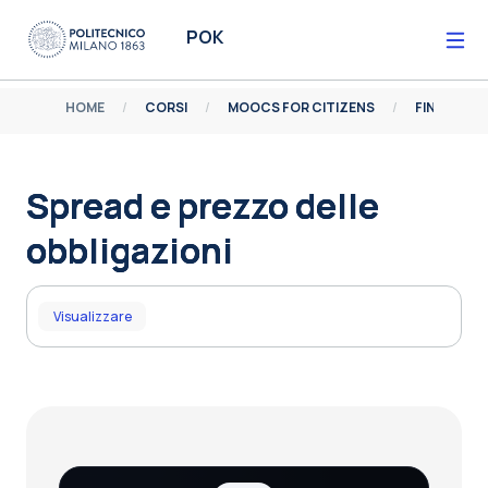
Vai al contenuto principale
POK
HOME
CORSI
MOOCS FOR CITIZENS
FINANZA P
Spread e prezzo delle
obbligazioni
Aggregazione dei criteri
Visualizzare