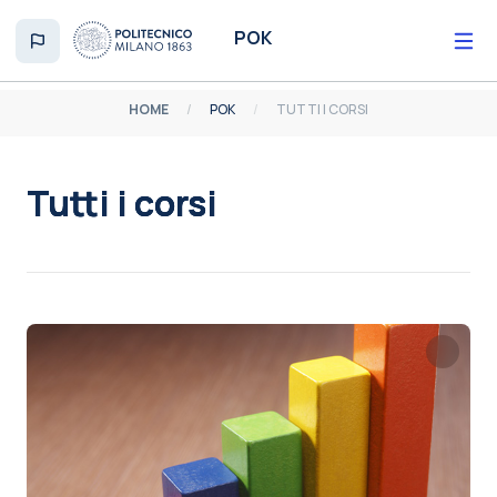
Vai al contenuto principale
POK
HOME
POK
TUTTI I CORSI
Tutti i corsi
Aggregazione dei criteri