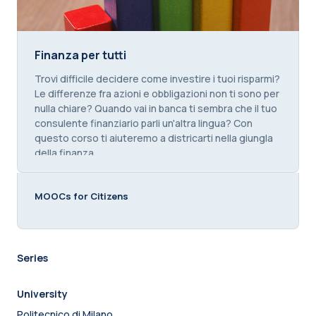
Finanza per tutti
Finanza per tutti
Course summary text:
Trovi difficile decidere come investire i tuoi risparmi?
Le differenze fra azioni e obbligazioni non ti sono per
nulla chiare? Quando vai in banca ti sembra che il tuo
consulente finanziario parli un'altra lingua? Con
questo corso ti aiuteremo a districarti nella giungla
della finanza.
MOOCs for Citizens
Series
University
Politecnico di Milano