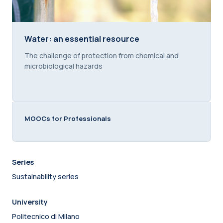
Water: an essential resource
Water: an essential resource
Course summary text:
The challenge of protection from chemical and
microbiological hazards
MOOCs for Professionals
Series
Sustainability series
University
Politecnico di Milano