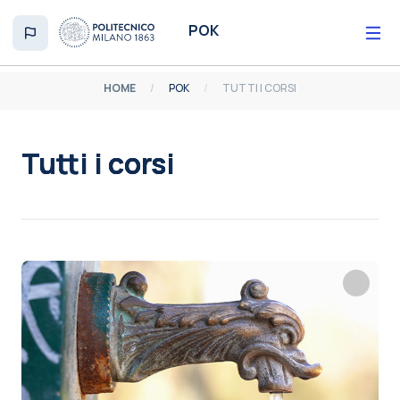
Vai al contenuto principale
POK
HOME
POK
TUTTI I CORSI
Tutti i corsi
Aggregazione dei criteri