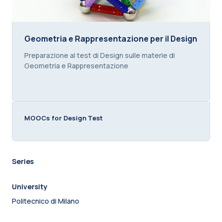
Geometria e Rappresentazione per il Design
Geometria e Rappresentazione per il Design
Course summary text:
Preparazione al test di Design sulle materie di
Geometria e Rappresentazione
MOOCs for Design Test
Series
University
Politecnico di Milano