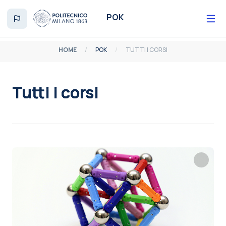
Vai al contenuto principale
POK
HOME
POK
TUTTI I CORSI
Tutti i corsi
Aggregazione dei criteri