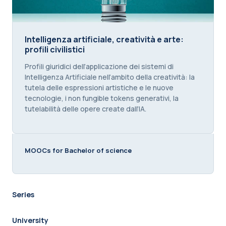
Intelligenza artificiale, creatività e arte: profili civil
Intelligenza artificiale, creatività e arte:
profili civilistici
Course summary text:
Profili giuridici dell’applicazione dei sistemi di
Intelligenza Artificiale nell’ambito della creatività: la
tutela delle espressioni artistiche e le nuove
tecnologie, i non fungible tokens generativi, la
tutelabilità delle opere create dall’IA.
MOOCs for Bachelor of science
Series
University