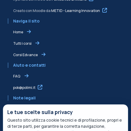
Creato con Moodle da
METID - Learning Innovation
Naviga il sito
Home
Tutti i corsi
Corsi Edvance
Aiuto e contatti
FAQ
pok@polimi.it
Note legali
Informativa sulla Privacy
Le tue scelte sulla privacy
Questo sito utilizza cookie tecnici e di profilazione, propri e
Informativa condivisa Edvance per il trattamento dei dati
di terze parti, per garantire la corretta navigazione,