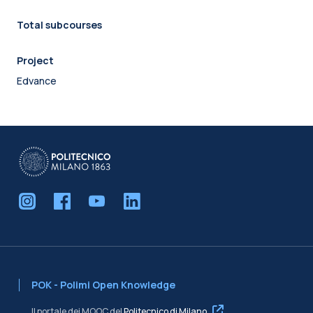
Total subcourses
Project
Edvance
POK - Polimi Open Knowledge
Il portale dei MOOC del
Politecnico di Milano