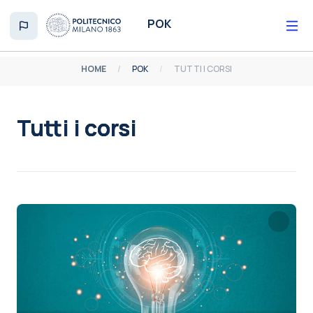
Vai al contenuto principale
POK
HOME
POK
TUTTI I CORSI
Tutti i corsi
Aggregazione dei criteri