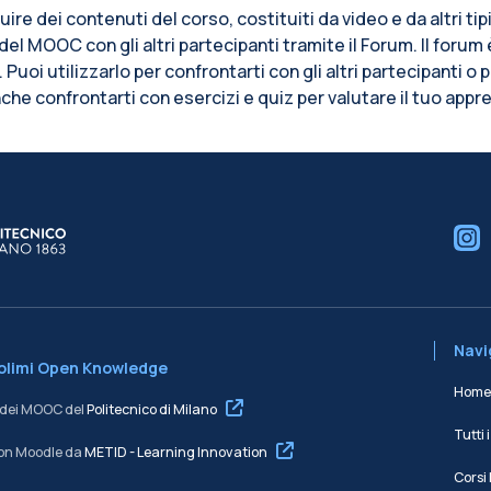
ruire dei contenuti del corso, costituiti da video e da altri ti
del MOOC con gli altri partecipanti tramite il Forum. Il foru
Puoi utilizzarlo per confrontarti con gli altri partecipanti o 
nche confrontarti con esercizi e quiz per valutare il tuo app
cchi
Navig
Polimi Open Knowledge
Home
e dei MOOC del
Politecnico di Milano
Tutti i
on Moodle da
METID - Learning Innovation
Corsi