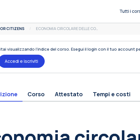
Tutti i cor
OR CITIZENS
ECONOMIA CIRCOLARE DELLE COMPETENZE
Stai visualizzando l’indice del corso. Esegui il login con il tuo account 
Accedi e iscriviti
izione
Corso
Attestato
Tempi e costi
occhi
onomia circola