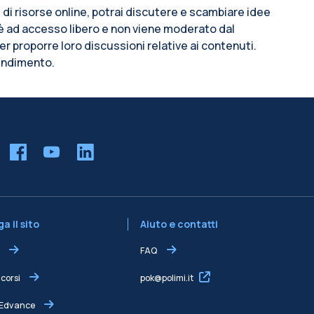
pi di risorse online, potrai discutere e scambiare idee
m è ad accesso libero e non viene moderato dal
per proporre loro discussioni relative ai contenuti.
rendimento.
a il sito
Aiuto e contatti
FAQ
 corsi
pok@polimi.it
 Edvance