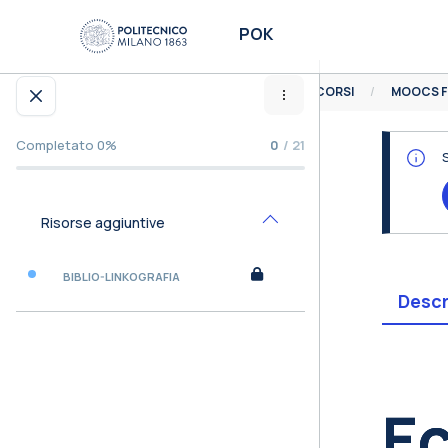
Vai al contenuto principale
POK
HOME
CORSI
MOOCS F
Apri indice del corso
Completato 0%
0
/ 21
Risorse aggiuntive
Minimizza
BIBLIO-LINKOGRAFIA
Descr
Bl
Ec