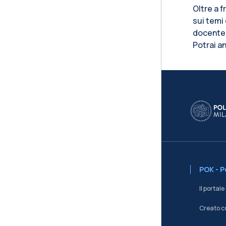
Oltre a f
sui temi 
docente. 
Potrai a
Blo
POK - 
Il portal
Creato c