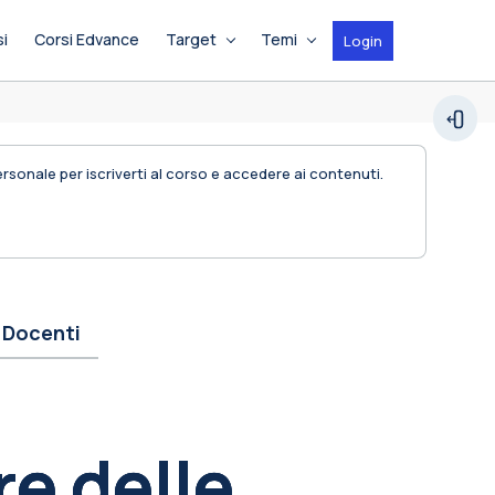
si
Corsi Edvance
Target
Temi
Login
Espan
personale per iscriverti al corso e accedere ai contenuti.
Docenti
re delle