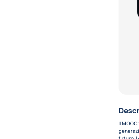
Descr
Il MOOC 
generazi
futuro. 