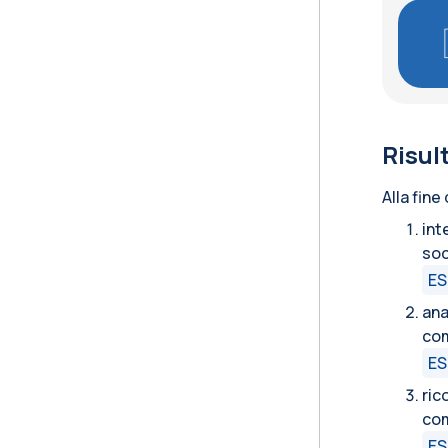
Risul
Alla fine
int
soc
ES
ana
com
ES
ric
com
ES