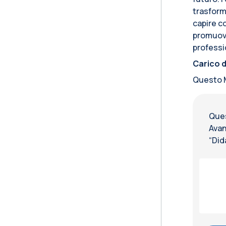
trasforma
capire co
promuover
professi
Carico d
Questo M
Ques
Avan
“Did