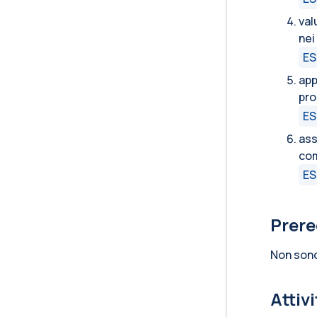
val
nei
ES
app
pro
ES
ass
com
ES
Prere
Non sono
Attiv