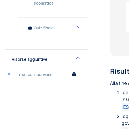
scolastica
Quiz finale
Minimizza
Risorse aggiuntive
Minimizza
Risul
TRASCRIZIONI VIDEO
Alla fine
ide
in 
ES
leg
go