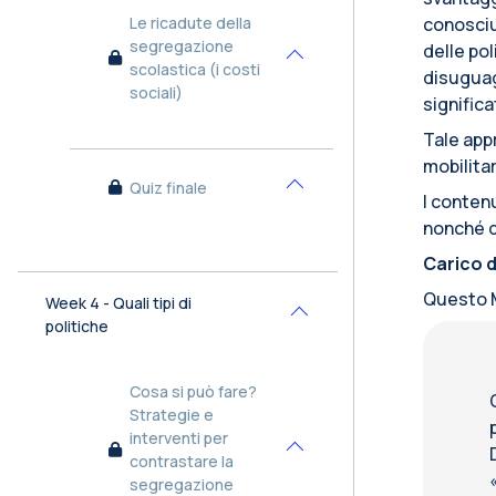
conosciu
Le ricadute della
segregazione
delle po
Minimizza
scolastica (i costi
disuguag
sociali)
significa
Tale app
mobilitar
Quiz finale
Minimizza
I contenu
nonché d
Carico d
Questo M
Week 4 - Quali tipi di
Minimizza
politiche
Cosa si può fare?
Strategie e
interventi per
Minimizza
contrastare la
segregazione