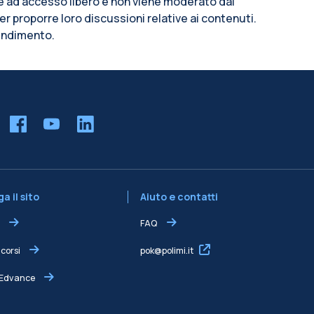
m è ad accesso libero e non viene moderato dal
per proporre loro discussioni relative ai contenuti.
rendimento.
a il sito
Aiuto e contatti
FAQ
 corsi
pok@polimi.it
 Edvance