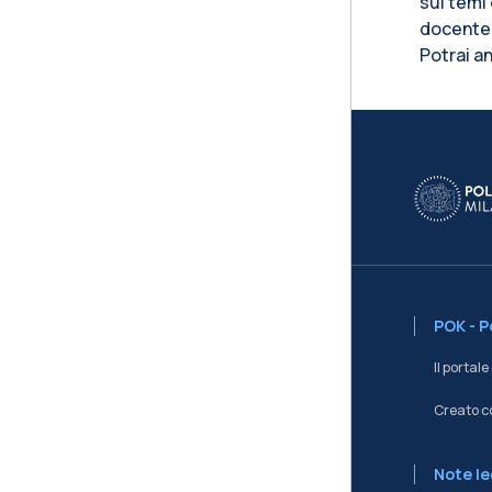
sui temi 
docente. 
Potrai a
Blo
POK - 
Il portal
Creato c
Note le