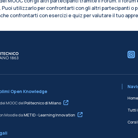
del MOOC con gli altri partecipanti tramite il Forum. Il foru
Puoi utilizzarlo per confrontarti con gli altri partecipanti o 
nche confrontarti con esercizi e quiz per valutare il tuo app
cchi
Navig
Polimi Open Knowledge
Home
e dei MOOC del
Politecnico di Milano
Tutti i
on Moodle da
METID - Learning Innovation
Corsi
gali