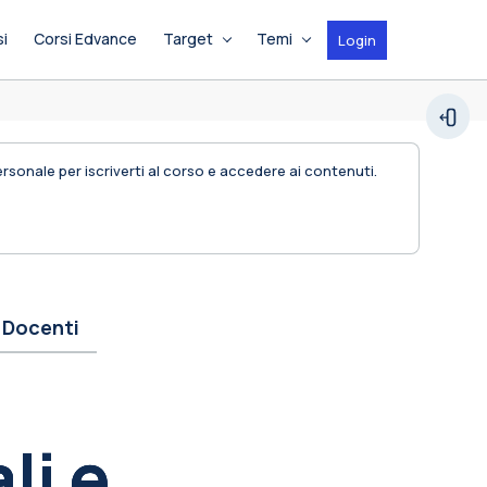
si
Corsi Edvance
Target
Temi
Login
Espan
personale per iscriverti al corso e accedere ai contenuti.
Docenti
li e