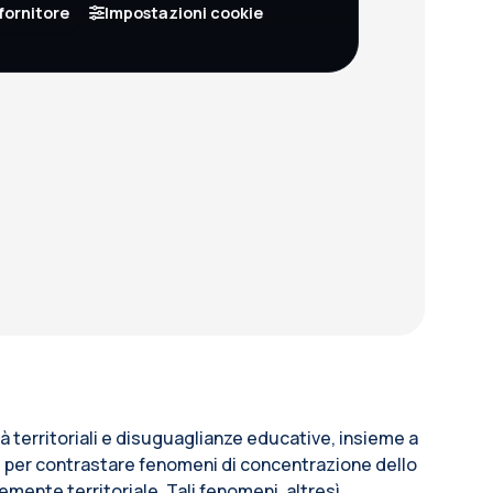
fornitore
Impostazioni cookie
ità territoriali e disuguaglianze educative, insieme a
ili per contrastare fenomeni di concentrazione dello
emente territoriale. Tali fenomeni, altresì