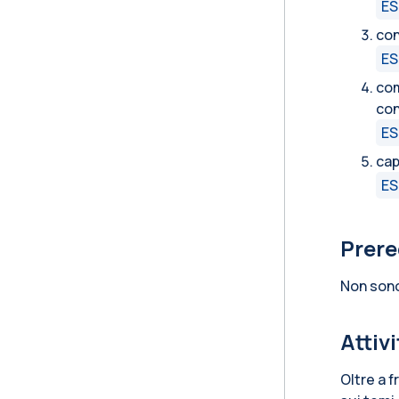
ES
con
ES
com
con
ES
cap
ES
Prere
Non sono
Attiv
Oltre a f