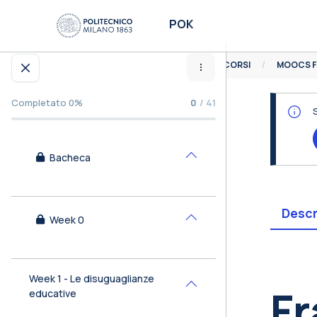
Vai al contenuto principale
POK
HOME
CORSI
MOOCS F
Apri indice del corso
Completato 0%
0
/ 41
Bacheca
Minimizza
Descr
Week 0
Minimizza
Bl
Week 1 - Le disuguaglianze
Fr
Minimizza
educative