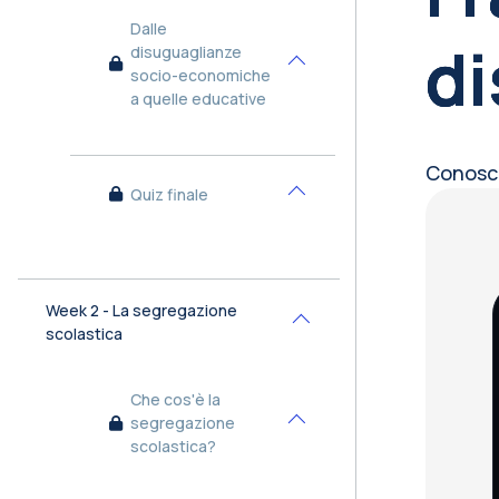
Dalle
di
disuguaglianze
Minimizza
socio-economiche
a quelle educative
Conosce
Quiz finale
Bl
Minimizza
Week 2 - La segregazione
Minimizza
scolastica
Che cos'è la
segregazione
Minimizza
scolastica?