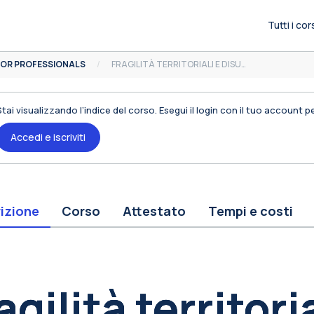
Tutti i cor
OR PROFESSIONALS
FRAGILITÀ TERRITORIALI E DISUGUAGLIANZE EDUCATIVE
Stai visualizzando l’indice del corso. Esegui il login con il tuo account 
Accedi e iscriviti
izione
Corso
Attestato
Tempi e costi
occhi
agilità territoria