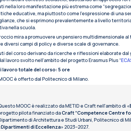
ti nella loro manifestazione più estrema come “segregazion
litiche educative, ma piuttosto come l’espressione di una se
lianze, che si esprimono prevalentemente a livello territor
tiva nella scuola.
roccio mira a promuovere un pensiero multidimensionale al
e diversi campi di policy e diverse scale di governance.
ti del corso derivano da ricerche e riflessioni elaborate dal
al lavoro svolto nell'ambito del progetto Erasmus Plus “
ECA
i lavoro totale del corso: 5 ore
OOC è offerto dal Politecnico di Milano.
Questo MOOC è realizzato da METID e Craft nell'ambito di «
progetto pilota finanziato da
Craft “Competence Centre for 
Dipartimento di Architettura e Studi Urbani, Politecnico di 
«
Dipartimenti di Eccellenza
» 2023–2027.