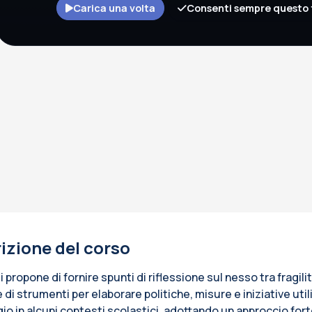
Carica una volta
Consenti sempre questo 
izione del corso
si propone di fornire spunti di riflessione sul nesso tra fragil
 di strumenti per elaborare politiche, misure e iniziative ut
io in alcuni contesti scolastici, adottando un approccio fort