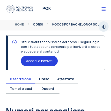
Vai al contenuto principale
POK
HOME
CORSI
MOOCS FOR BACHELOR OF SCIENCE
Espa
Stai visualizzando l’indice del corso. Esegui il login
con il tuo account personale per iscriverti al corso
e accedere ai contenuti.
Accedi e iscriviti
Descrizione
Corso
Attestato
Tempi e costi
Docenti
Blocchi
Numeri per scegliere