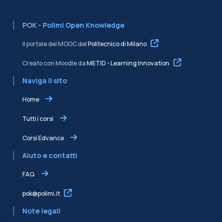
POK - Polimi Open Knowledge
Il portale dei MOOC del
Politecnico di Milano
Creato con Moodle da
METID - Learning Innovation
Naviga il sito
Home
Tutti i corsi
Corsi Edvance
Aiuto e contatti
FAQ
pok@polimi.it
Note legali