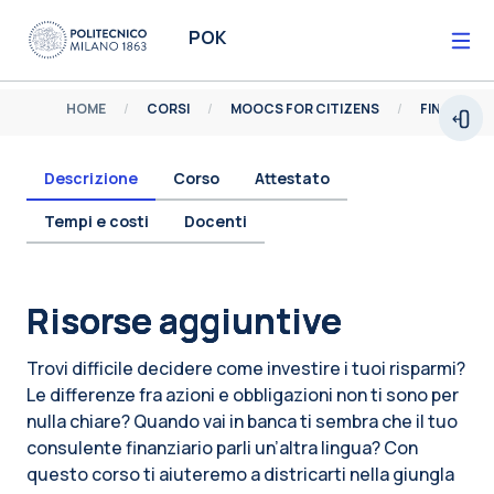
Vai al contenuto principale
POK
HOME
CORSI
MOOCS FOR CITIZENS
FINANZA P
Espa
Descrizione
Corso
Attestato
Tempi e costi
Docenti
Blocchi
Risorse aggiuntive
Trovi difficile decidere come investire i tuoi risparmi?
Le differenze fra azioni e obbligazioni non ti sono per
nulla chiare? Quando vai in banca ti sembra che il tuo
consulente finanziario parli un’altra lingua? Con
questo corso ti aiuteremo a districarti nella giungla