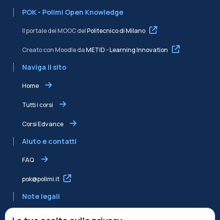
POK - Polimi Open Knowledge
Il portale dei MOOC del
Politecnico di Milano
Creato con Moodle da
METID - Learning Innovation
Naviga il sito
Home
Tutti i corsi
Corsi Edvance
Aiuto e contatti
FAQ
pok@polimi.it
Note legali
Informativa sulla Privacy