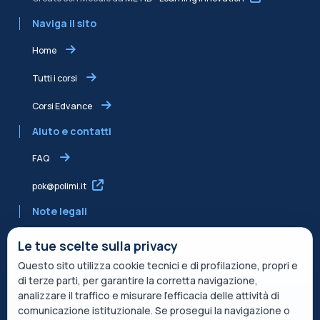
Naviga il sito
Home
Tutti i corsi
Corsi Edvance
Aiuto e contatti
FAQ
pok@polimi.it
Note legali
Informativa sulla Privacy
Le tue scelte sulla privacy
Questo sito utilizza cookie tecnici e di profilazione, propri e
Informativa condivisa Edvance per il trattamento dei dati
di terze parti, per garantire la corretta navigazione,
Termini di servizio
analizzare il traffico e misurare l’efficacia delle attività di
comunicazione istituzionale. Se prosegui la navigazione o