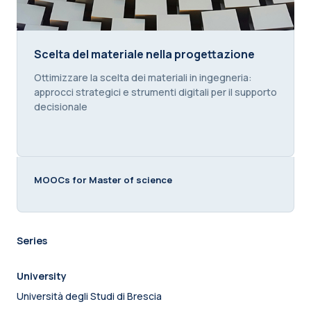
Scelta del materiale nella progettazione
Scelta del materiale nella progettazione
Course summary text:
Ottimizzare la scelta dei materiali in ingegneria:
approcci strategici e strumenti digitali per il supporto
decisionale
MOOCs for Master of science
Series
University
Università degli Studi di Brescia