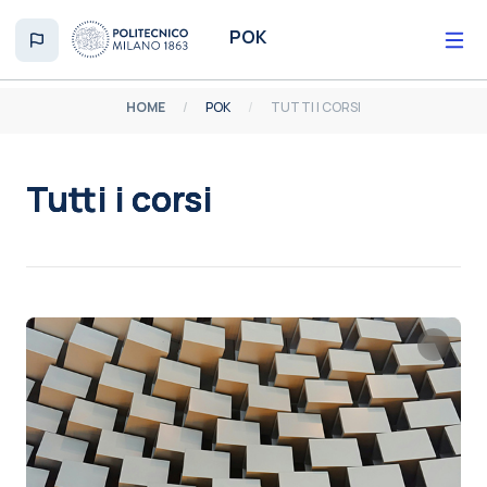
Vai al contenuto principale
POK
HOME
POK
TUTTI I CORSI
Tutti i corsi
Aggregazione dei criteri