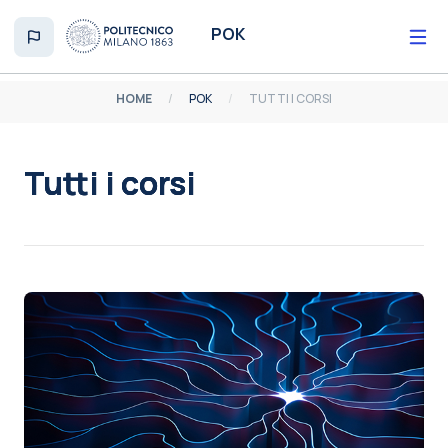
Vai al contenuto principale
POK
HOME
POK
TUTTI I CORSI
Tutti i corsi
Aggregazione dei criteri