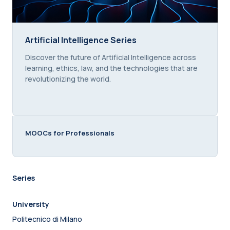
Artificial Intelligence Series
Artificial Intelligence Series
Course summary text:
Discover the future of Artificial Intelligence across
learning, ethics, law, and the technologies that are
revolutionizing the world.
MOOCs for Professionals
Series
University
Politecnico di Milano