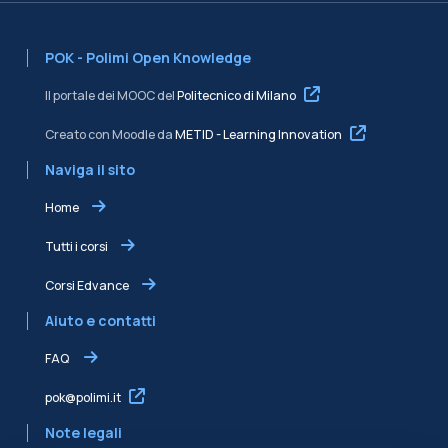
POK - Polimi Open Knowledge
Il portale dei MOOC del
Politecnico di Milano
Creato con Moodle da
METID - Learning Innovation
Naviga il sito
Home
Tutti i corsi
Corsi Edvance
Aiuto e contatti
FAQ
pok@polimi.it
Note legali