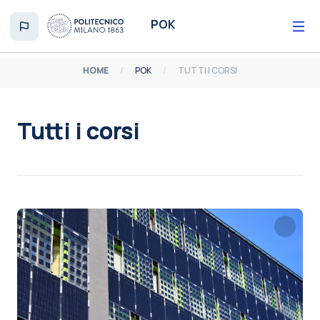
Vai al contenuto principale
POK
HOME
POK
TUTTI I CORSI
Tutti i corsi
Aggregazione dei criteri