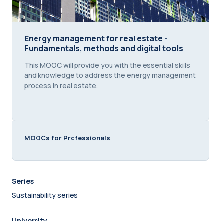
Energy management for real estate - Fundamentals
Energy management for real estate -
Fundamentals, methods and digital tools
Course summary text:
This MOOC will provide you with the essential skills
and knowledge to address the energy management
process in real estate.
MOOCs for Professionals
Series
Sustainability series
University