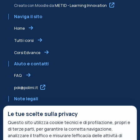
Creato con Moodle da
METID - Learning Innovation
Naviga il sito
Home
Tutti i corsi
Corsi Edvance
Aiuto e contatti
FAQ
pok@polimi.it
Note legali
Informativa sulla Privacy
Le tue scelte sulla privacy
Questo sito utilizza cookie tecnici e di profilazione, propri e
Informativa condivisa Edvance per il trattamento dei dati
di terze parti, per garantire la corretta navigazione,
Termini di servizio
analizzare il traffico e misurare l’efficacia delle attività di