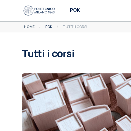
Vai al contenuto principale
POK
HOME
POK
TUTTI I CORSI
Tutti i corsi
Aggregazione dei criteri