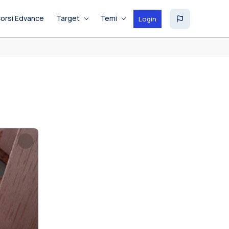
orsi Edvance
Target
Temi
Login