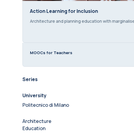
Action Learning for Inclusion
Action Learning for Inclusion
Course summary text:
Architecture and planning education with marginali
MOOCs for Teachers
Series
University
Politecnico di Milano
Architecture
Education