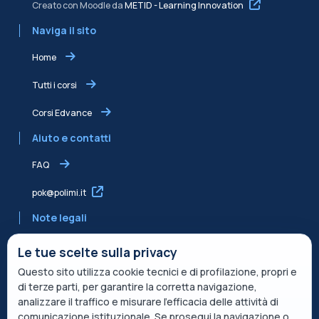
Creato con Moodle da
METID - Learning Innovation
Naviga il sito
Home
Tutti i corsi
Corsi Edvance
Aiuto e contatti
FAQ
pok@polimi.it
Note legali
Informativa sulla Privacy
Le tue scelte sulla privacy
Questo sito utilizza cookie tecnici e di profilazione, propri e
Informativa condivisa Edvance per il trattamento dei dati
di terze parti, per garantire la corretta navigazione,
Termini di servizio
analizzare il traffico e misurare l’efficacia delle attività di
comunicazione istituzionale. Se prosegui la navigazione o