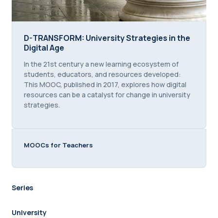
D-TRANSFORM: University Strategies in the Digital
D-TRANSFORM: University Strategies in the
Digital Age
Course summary text:
In the 21st century a new learning ecosystem of
students, educators, and resources developed:
This MOOC, published in 2017, explores how digital
resources can be a catalyst for change in university
strategies.
MOOCs for Teachers
Series
University