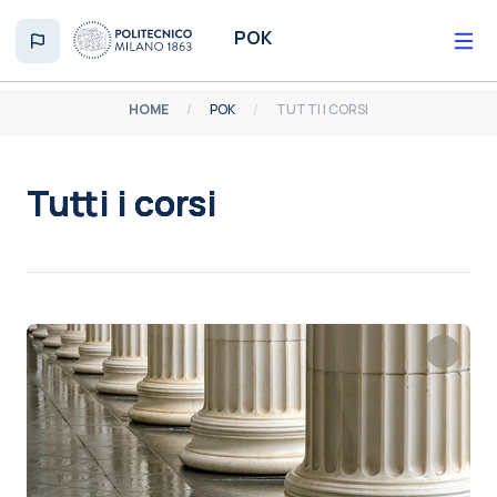
Vai al contenuto principale
POK
HOME
POK
TUTTI I CORSI
Tutti i corsi
Aggregazione dei criteri