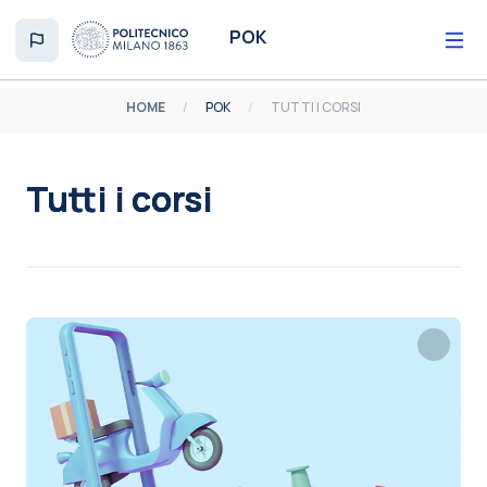
Vai al contenuto principale
POK
HOME
POK
TUTTI I CORSI
Tutti i corsi
Aggregazione dei criteri