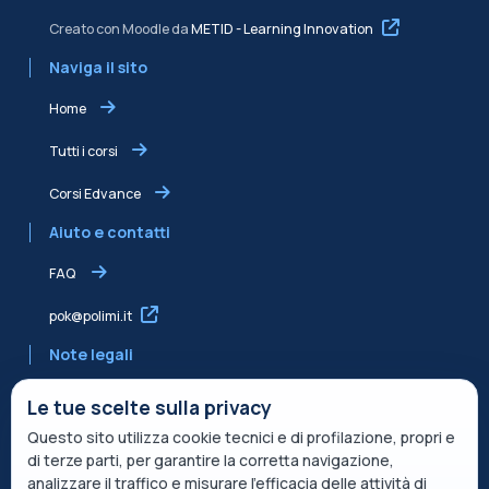
Creato con Moodle da
METID - Learning Innovation
Naviga il sito
Home
Tutti i corsi
Corsi Edvance
Aiuto e contatti
FAQ
pok@polimi.it
Note legali
Informativa sulla Privacy
Le tue scelte sulla privacy
Questo sito utilizza cookie tecnici e di profilazione, propri e
Informativa condivisa Edvance per il trattamento dei dati
di terze parti, per garantire la corretta navigazione,
Termini di servizio
analizzare il traffico e misurare l’efficacia delle attività di