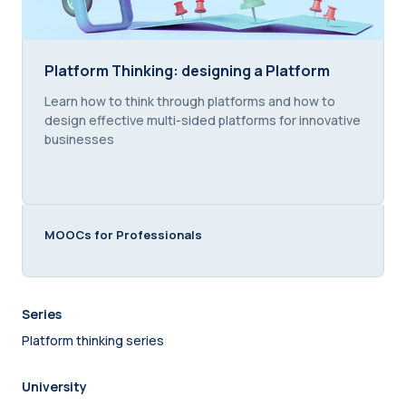
Platform Thinking: designing a Platform
Platform Thinking: designing a Platform
Course summary text:
Learn how to think through platforms and how to
design effective multi-sided platforms for innovative
businesses
MOOCs for Professionals
Series
Platform thinking series
University