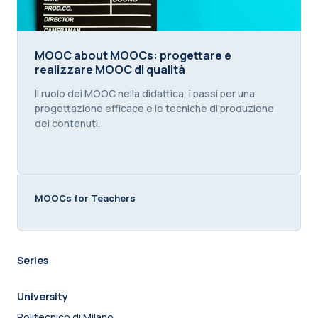
MOOC about MOOCs: progettare e realizzare MOOC
MOOC about MOOCs: progettare e
realizzare MOOC di qualità
Course summary text:
Il ruolo dei MOOC nella didattica, i passi per una
progettazione efficace e le tecniche di produzione
dei contenuti.
MOOCs for Teachers
Series
University
Politecnico di Milano