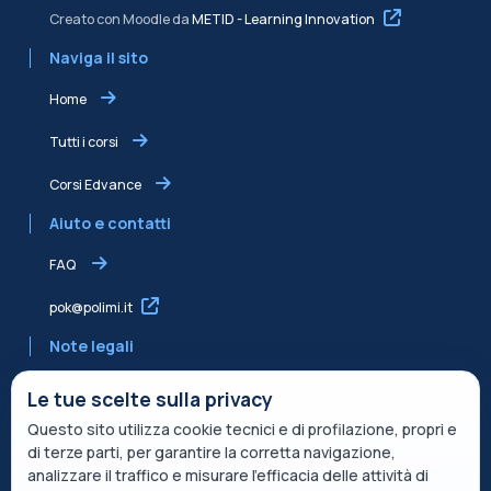
Creato con Moodle da
METID - Learning Innovation
Naviga il sito
Home
Tutti i corsi
Corsi Edvance
Aiuto e contatti
FAQ
pok@polimi.it
Note legali
Informativa sulla Privacy
Le tue scelte sulla privacy
Questo sito utilizza cookie tecnici e di profilazione, propri e
Informativa condivisa Edvance per il trattamento dei dati
di terze parti, per garantire la corretta navigazione,
Termini di servizio
analizzare il traffico e misurare l’efficacia delle attività di