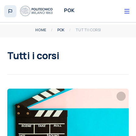
Vai al contenuto principale
POK
HOME
POK
TUTTI I CORSI
Tutti i corsi
Aggregazione dei criteri