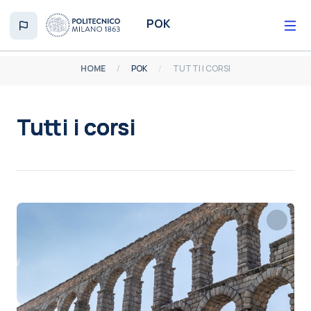
Vai al contenuto principale
POK
HOME
POK
TUTTI I CORSI
Tutti i corsi
Aggregazione dei criteri