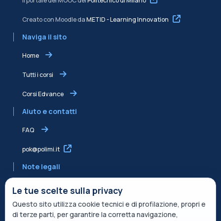
Il portale dei MOOC del
Politecnico di Milano
Creato con Moodle da
METID - Learning Innovation
Naviga il sito
Home
Tutti i corsi
Corsi Edvance
Aiuto e contatti
FAQ
pok@polimi.it
Note legali
Informativa sulla Privacy
Le tue scelte sulla privacy
Questo sito utilizza cookie tecnici e di profilazione, propri e
Informativa condivisa Edvance per il trattamento dei dati
di terze parti, per garantire la corretta navigazione,