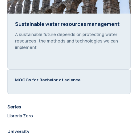
Sustainable water resources management
Sustainable water resources management
Course summary text:
A sustainable future depends on protecting water
resources: the methods and technologies we can
implement
MOOCs for Bachelor of science
Series
Libreria Zero
University