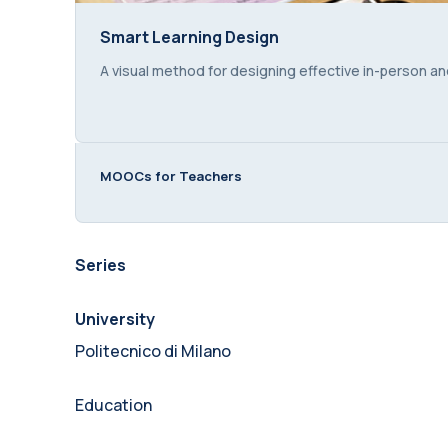
Smart Learning Design
Smart Learning Design
Course summary text:
A visual method for designing effective in-person an
MOOCs for Teachers
Series
University
Politecnico di Milano
Education