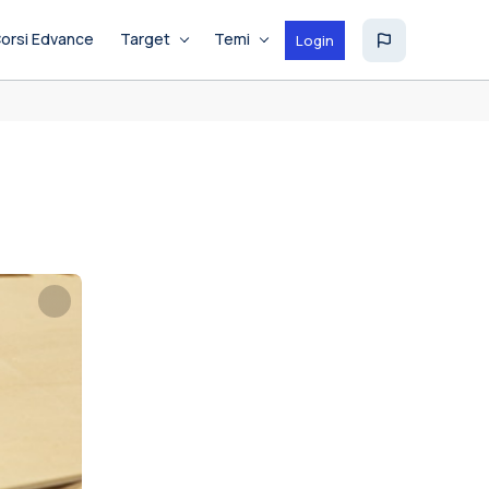
orsi Edvance
Target
Temi
Login