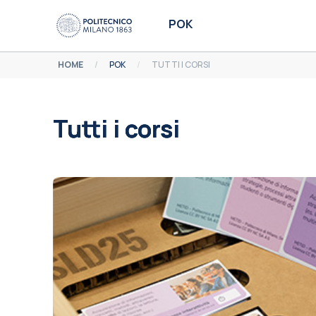
Vai al contenuto principale
POK
HOME
POK
TUTTI I CORSI
Tutti i corsi
Aggregazione dei criteri