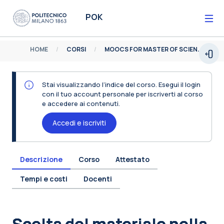
Vai al contenuto principale
POK
HOME
CORSI
MOOCS FOR MASTER OF SCIENCE
Espa
Stai visualizzando l’indice del corso. Esegui il login
con il tuo account personale per iscriverti al corso
e accedere ai contenuti.
Accedi e iscriviti
Descrizione
Corso
Attestato
Tempi e costi
Docenti
Blocchi
Scelta del materiale nella