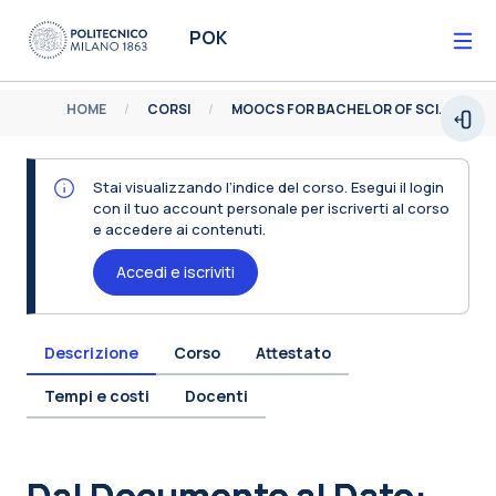
Vai al contenuto principale
POK
HOME
CORSI
MOOCS FOR BACHELOR OF SCIENCE
Espa
Stai visualizzando l’indice del corso. Esegui il login
con il tuo account personale per iscriverti al corso
e accedere ai contenuti.
Accedi e iscriviti
Descrizione
Corso
Attestato
Tempi e costi
Docenti
Blocchi
Dal Documento al Dato: