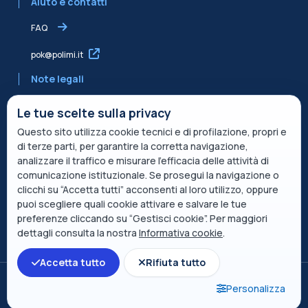
Aiuto e contatti
FAQ
pok@polimi.it
Note legali
Informativa sulla Privacy
Le tue scelte sulla privacy
Questo sito utilizza cookie tecnici e di profilazione, propri e
Informativa condivisa Edvance per il trattamento dei dati
di terze parti, per garantire la corretta navigazione,
Termini di servizio
analizzare il traffico e misurare l’efficacia delle attività di
comunicazione istituzionale. Se prosegui la navigazione o
Politica sui cookie
clicchi su “Accetta tutti” acconsenti al loro utilizzo, oppure
puoi scegliere quali cookie attivare e salvare le tue
Descrizione del servizio
preferenze cliccando su “Gestisci cookie”. Per maggiori
dettagli consulta la nostra
Informativa cookie
.
Apri indice del corso
Accetta tutto
Rifiuta tutto
Passa al tema standard
Personalizza