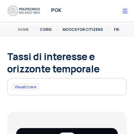
Vai al contenuto principale
POK
HOME
CORSI
MOOCS FOR CITIZENS
FINANZA P
Tassi di interesse e
orizzonte temporale
Aggregazione dei criteri
Visualizzare