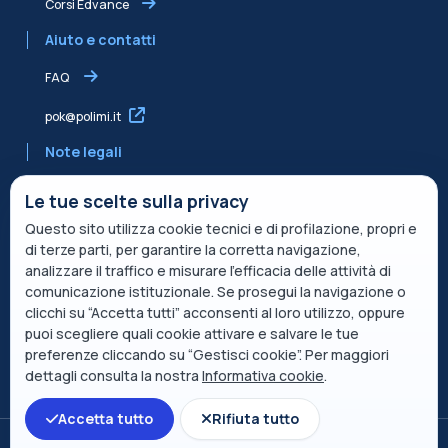
Corsi Edvance
Aiuto e contatti
FAQ
pok@polimi.it
Note legali
Informativa sulla Privacy
Le tue scelte sulla privacy
Questo sito utilizza cookie tecnici e di profilazione, propri e
Informativa condivisa Edvance per il trattamento dei dati
di terze parti, per garantire la corretta navigazione,
Termini di servizio
analizzare il traffico e misurare l’efficacia delle attività di
comunicazione istituzionale. Se prosegui la navigazione o
Politica sui cookie
clicchi su “Accetta tutti” acconsenti al loro utilizzo, oppure
puoi scegliere quali cookie attivare e salvare le tue
Descrizione del servizio
preferenze cliccando su “Gestisci cookie”. Per maggiori
dettagli consulta la nostra
Informativa cookie
.
Apri indice del corso
Accetta tutto
Rifiuta tutto
Passa al tema standard