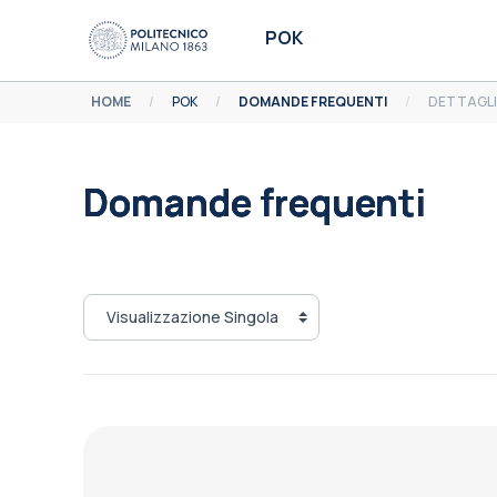
Vai al contenuto principale
POK
HOME
POK
DOMANDE FREQUENTI
DETTAGLI
Domande frequenti
Aggregazione dei criteri
Navigazione terziaria modalità visualizzazione