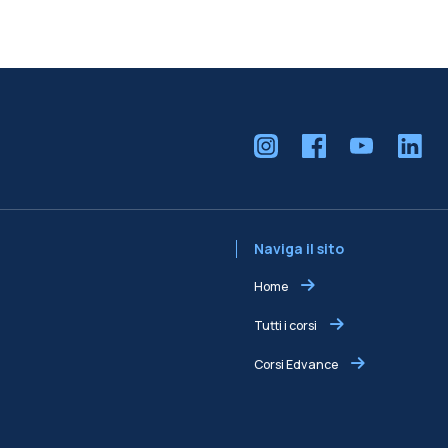
Naviga il sito
Home
Tutti i corsi
Corsi Edvance