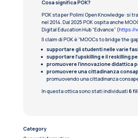
Cosa significa POK?
POK sta per Polimi Open Knowledge: si tra
nel 2014. Dal 2025 POK ospita anche MOOC d
Digital Education Hub “Edvance” (
https://
Il claim di POK è “MOOCs to bridge the gap
supportare gli studenti nelle varie fasi
supportare l’upskilling e il reskilling 
promuovere l’innovazione didattica pe
promuovere una cittadinanza consa
promuovendo una cittadinanza consapevo
In questa ottica sono stati individuati
6 fi
Category