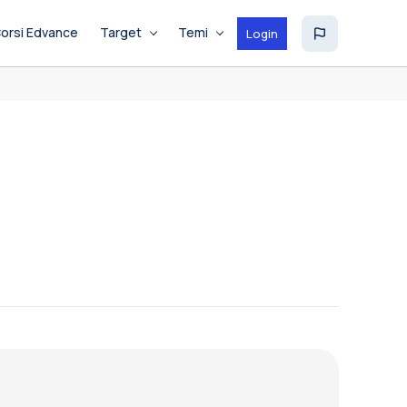
orsi Edvance
Target
Temi
Login