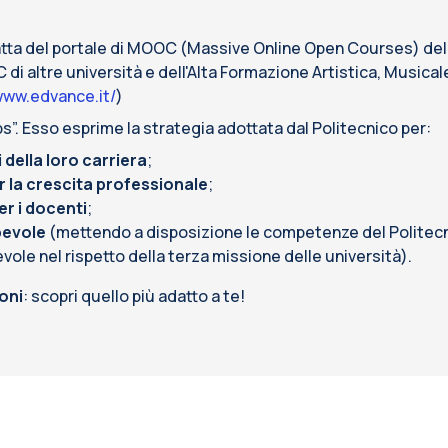
tta del portale di MOOC (Massive Online Open Courses) del 
i altre università e dell'Alta Formazione Artistica, Musical
www.edvance.it/
)
s”. Esso esprime la strategia adottata dal Politecnico per:
 della loro carriera
;
per la crescita professionale
;
r i docenti
;
pevole
(mettendo a disposizione le competenze del Politecni
le nel rispetto della terza missione delle università)
.
loni
: scopri quello più adatto a te!