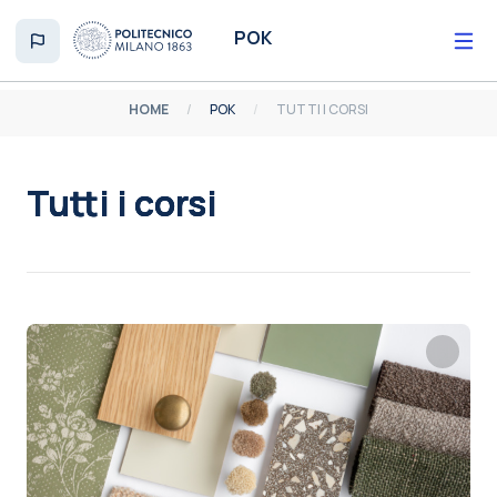
Vai al contenuto principale
POK
HOME
POK
TUTTI I CORSI
Tutti i corsi
Aggregazione dei criteri