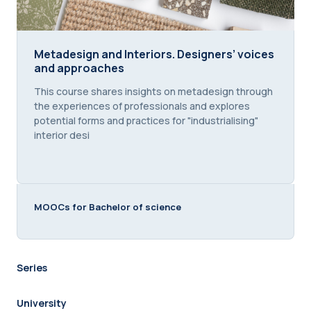
Metadesign and Interiors. Designers’ voices and 
Metadesign and Interiors. Designers’ voices
and approaches
Course summary text:
This course shares insights on metadesign through
the experiences of professionals and explores
potential forms and practices for "industrialising"
interior desi
MOOCs for Bachelor of science
Series
University