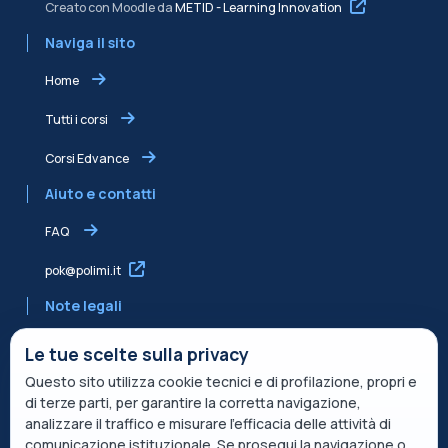
Creato con Moodle da
METID - Learning Innovation
Naviga il sito
Home
Tutti i corsi
Corsi Edvance
Aiuto e contatti
FAQ
pok@polimi.it
Note legali
Informativa sulla Privacy
Le tue scelte sulla privacy
Questo sito utilizza cookie tecnici e di profilazione, propri e
Informativa condivisa Edvance per il trattamento dei dati
di terze parti, per garantire la corretta navigazione,
Termini di servizio
analizzare il traffico e misurare l’efficacia delle attività di
comunicazione istituzionale. Se prosegui la navigazione o