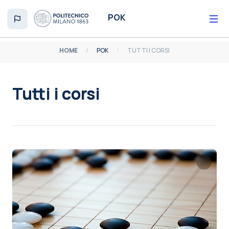
Vai al contenuto principale
POK
HOME
POK
TUTTI I CORSI
Tutti i corsi
Aggregazione dei criteri