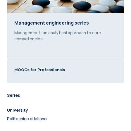
Management engineering series
Management engineering series
Course summary text:
Management: an analytical approach to core
competencies
MOOCs for Professionals
Series
University
Politecnico di Milano