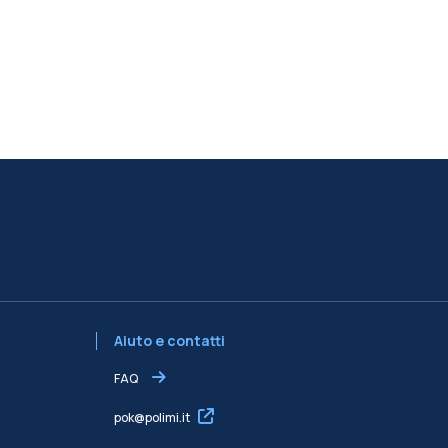
Aiuto e contatti
FAQ
pok@polimi.it