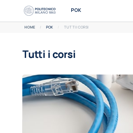
Vai al contenuto principale
POK
HOME
POK
TUTTI I CORSI
Tutti i corsi
Aggregazione dei criteri