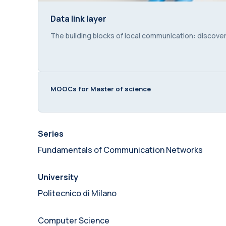
Data link layer
Data link layer
Course summary text:
The building blocks of local communication: discov
MOOCs for Master of science
Series
Fundamentals of Communication Networks
University
Politecnico di Milano
Computer Science