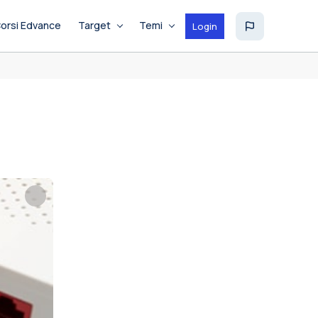
orsi Edvance
Target
Temi
Login