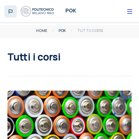
Vai al contenuto principale
POK
HOME
POK
TUTTI I CORSI
Tutti i corsi
Aggregazione dei criteri