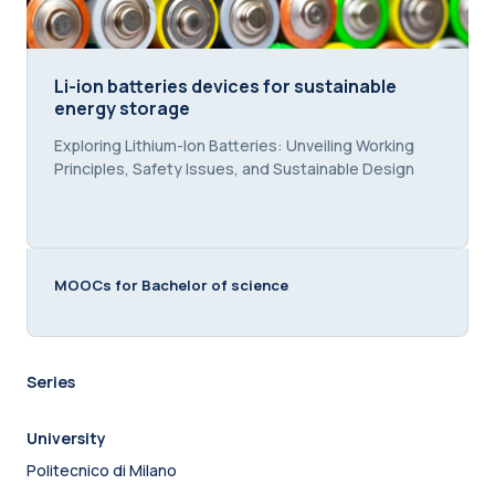
Li-ion batteries devices for sustainable energy st
Li-ion batteries devices for sustainable
energy storage
Course summary text:
Exploring Lithium-Ion Batteries: Unveiling Working
Principles, Safety Issues, and Sustainable Design
MOOCs for Bachelor of science
Series
University
Politecnico di Milano