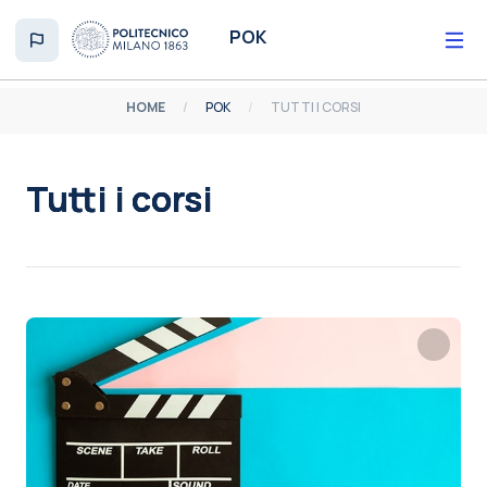
Vai al contenuto principale
POK
HOME
POK
TUTTI I CORSI
Tutti i corsi
Aggregazione dei criteri