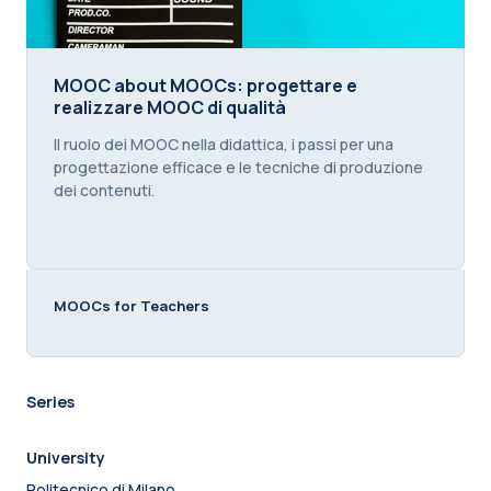
MOOC about MOOCs: progettare e realizzare MOOC
MOOC about MOOCs: progettare e
realizzare MOOC di qualità
Course summary text:
Il ruolo dei MOOC nella didattica, i passi per una
progettazione efficace e le tecniche di produzione
dei contenuti.
MOOCs for Teachers
Series
University
Politecnico di Milano