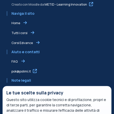
Creato con Moodle da
METID - Learning Innovation
Naviga il sito
Home
Tutti i corsi
Corsi Edvance
Aiuto e contatti
FAQ
pok@polimi.it
Note legali
Informativa sulla Privacy
Le tue scelte sulla privacy
Questo sito utilizza cookie tecnici e di profilazione, propri e
Informativa condivisa Edvance per il trattamento dei dati
di terze parti, per garantire la corretta navigazione,
Termini di servizio
analizzare il traffico e misurare l’efficacia delle attività di