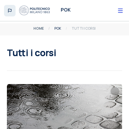
Vai al contenuto principale
POK
HOME
POK
TUTTI I CORSI
Tutti i corsi
Aggregazione dei criteri