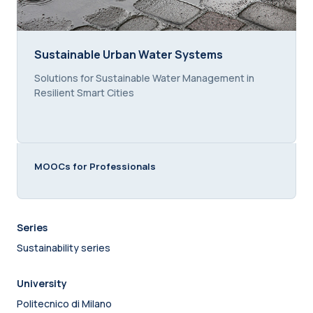
Sustainable Urban Water Systems
Sustainable Urban Water Systems
Course summary text:
Solutions for Sustainable Water Management in
Resilient Smart Cities
MOOCs for Professionals
Series
Sustainability series
University
Politecnico di Milano