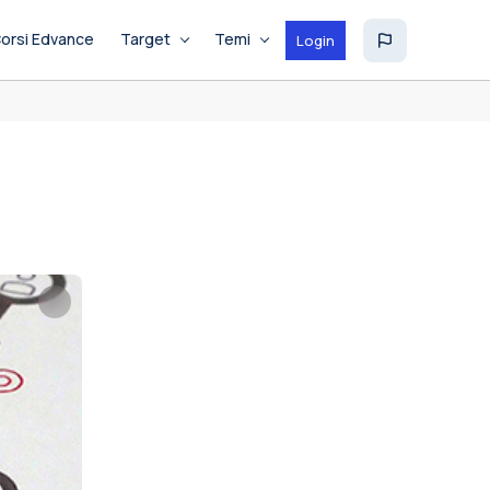
orsi Edvance
Target
Temi
Login