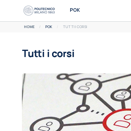
Vai al contenuto principale
POK
HOME
POK
TUTTI I CORSI
Tutti i corsi
Aggregazione dei criteri