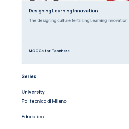
Designing Learning Innovation
Designing Learning Innovation
Course summary text:
The designing culture fertilizing Learning Innovation
MOOCs for Teachers
Series
University
Politecnico di Milano
Education