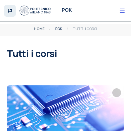
Vai al contenuto principale
POK
HOME
POK
TUTTI I CORSI
Tutti i corsi
Aggregazione dei criteri