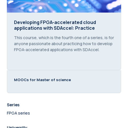
Developing FPGA-accelerated cloud applications w
Developing FPGA-accelerated cloud
applications with SDAccel: Practice
Course summary text:
This course, which is the fourth one of a series, is for
anyone passionate about practicing how to develop
FPGA-accelerated applications with SDAccel.
MOOCs for Master of science
Series
FPGA series
University