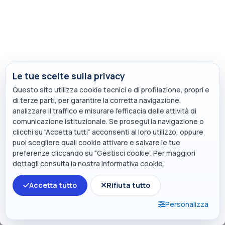
Beni digitali e proprietà. La qualificazione
giuridica delle nuove entità immateriali
La trasformazione del concetto di proprietà
nell’ambiente digitale: una riflessione tra civil law e
common law sulla qualificazione giuridica di dati,
criptovalute, NFT e asset immateriali.
Le tue scelte sulla privacy
Questo sito utilizza cookie tecnici e di profilazione, propri e
di terze parti, per garantire la corretta navigazione,
analizzare il traffico e misurare l’efficacia delle attività di
IT
comunicazione istituzionale. Se prosegui la navigazione o
clicchi su “Accetta tutti” acconsenti al loro utilizzo, oppure
puoi scegliere quali cookie attivare e salvare le tue
preferenze cliccando su “Gestisci cookie”. Per maggiori
dettagli consulta la nostra
Informativa cookie
.
Accetta tutto
Rifiuta tutto
(current)
Pagina successiva
1
2
»
Personalizza
MOOCs for Professionals