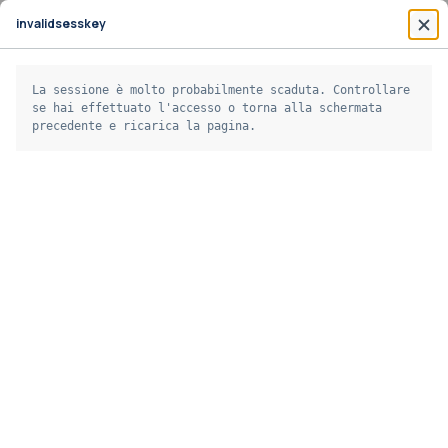
Vai al contenuto principale
invalidsesskey
POK
La sessione è molto probabilmente scaduta. Controllare
HOME
POK
TUTTI I CORSI
se hai effettuato l'accesso o torna alla schermata
precedente e ricarica la pagina.
Tutti i corsi
Aggregazione dei criteri
Elementi per pagina
Ricerca avanzata
TITOLO
RIASSUNTO