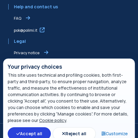
Help and contact us
FAQ
pok@polimi.it
Legal
Privacy notice
Shared Edvance privacy notice
Your privacy choices
This site uses technical and profiling cookies, both first-
Terms of service
party and third-party, to ensure proper navigation, analyze
traffic, and measure the effectiveness of institutional
Cookie Policy
communication activities. By continuing to browse or
clicking “Accept all”, you consent to their use. Alternatively,
Service description
you can choose which cookies to enable and save your
preferences by clicking “Manage cookies”. For more details,
please see our
Cookie policy
.
Previous page
(current)
«
1
12
13
14
15
16
17
18
19
Switch to the standard theme
Next page
20
21
29
»
Accept all
Reject all
Customize