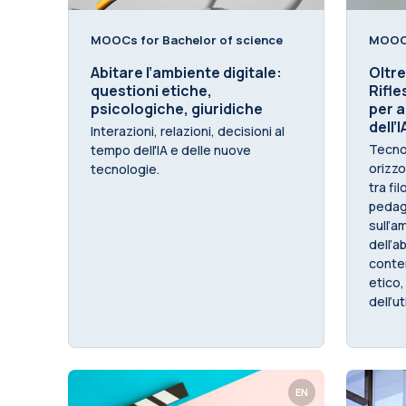
MOOCs for Bachelor of science
MOOCs
Abitare l’ambiente digitale:
Oltre
questioni etiche,
Rifle
psicologiche, giuridiche
per a
dell’I
Interazioni, relazioni, decisioni al
Tecnol
tempo dell'IA e delle nuove
orizzo
tecnologie.
tra fi
pedago
sull’
dell’ab
conte
etico,
dell’u
EN