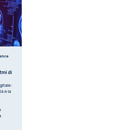
ence
tmi di
gitale:
tà e la
e
a