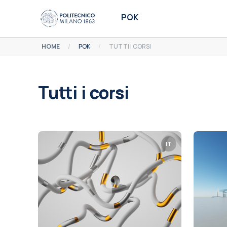
Vai al contenuto principale
POK
HOME
POK
TUTTI I CORSI
Tutti i corsi
Aggregazione dei criteri
IT