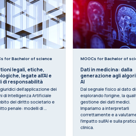
 for Bachelor of science
MOOCs for Bachelor of sci
ioni legali, etiche,
Dati in medicina: dalla
logiche, legate all'AI e
generazione agli algori
li di responsabilità
AI
 giuridici dell’applicazione dei
Dal segnale fisico al dato di
i di Intelligenza Artificiale
esplorando l'origine, la quali
mbito del diritto societario e
gestione dei dati medici.
itto penale: modelli di ...
Impariamo a interpretarli
correttamente e a valutarn
l'impatto sull'AI e sulla pratic
clinica.