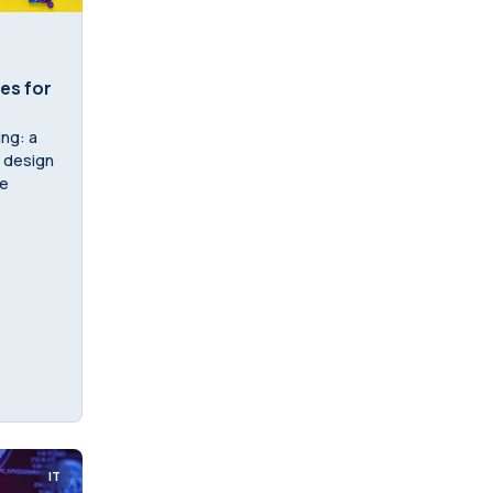
es for
ing: a
l design
ne
IT