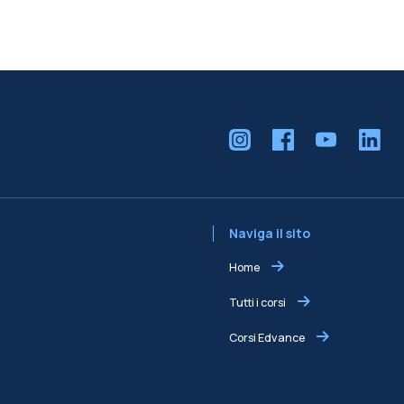
Naviga il sito
Home
Tutti i corsi
Corsi Edvance