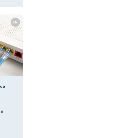
EN
nce
he