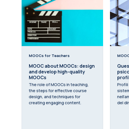
MOOCs for Teachers
MOOCs
MOOC about MOOCs: design
Quest
and develop high-quality
psico
MOOCs
profi
The role of MOOCs in teaching,
Profili
the steps for effective course
sistem
design, and techniques for
nell’a
creating engaging content.
del dir