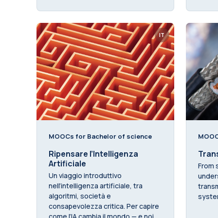
IT
MOOCs for Bachelor of science
MOOCs
Ripensare l’Intelligenza
Trans
Artificiale
From s
Un viaggio introduttivo
unders
nell’intelligenza artificiale, tra
transm
algoritmi, società e
syst
consapevolezza critica. Per capire
come l’IA cambia il mondo — e noi