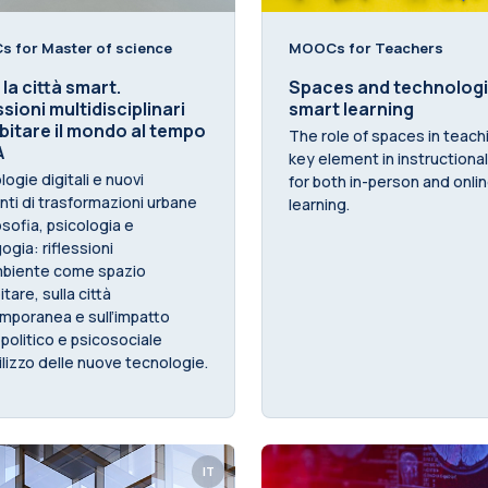
 for Master of science
MOOCs for Teachers
 la città smart.
Spaces and technologi
ssioni multidisciplinari
smart learning
bitare il mondo al tempo
The role of spaces in teach
A
key element in instructiona
ogie digitali e nuovi
for both in-person and onli
nti di trasformazioni urbane
learning.
losofia, psicologia e
gia: riflessioni
ambiente come spazio
itare, sulla città
mporanea e sull’impatto
 politico e psicosociale
tilizzo delle nuove tecnologie.
IT