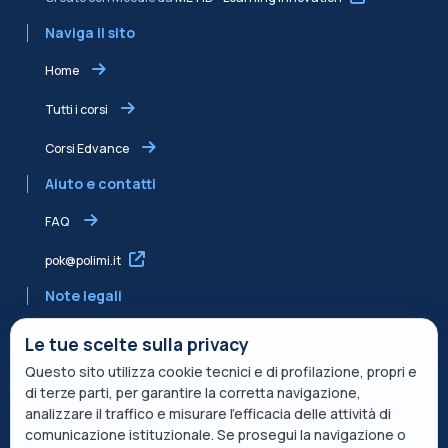
Naviga il sito
Home
Tutti i corsi
Corsi Edvance
Aiuto e contatti
FAQ
pok@polimi.it
Note legali
Informativa sulla Privacy
Le tue scelte sulla privacy
Questo sito utilizza cookie tecnici e di profilazione, propri e
Informativa condivisa Edvance per il trattamento dei dati
di terze parti, per garantire la corretta navigazione,
Termini di servizio
analizzare il traffico e misurare l’efficacia delle attività di
comunicazione istituzionale. Se prosegui la navigazione o