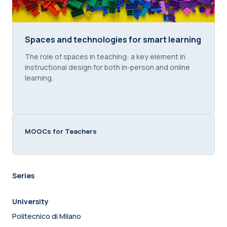
Spaces and technologies for smart learning
Spaces and technologies for smart learning
Course summary text:
The role of spaces in teaching: a key element in
instructional design for both in-person and online
learning.
MOOCs for Teachers
Series
University
Politecnico di Milano