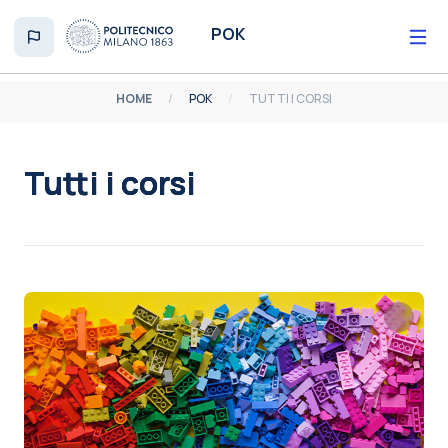
Vai al contenuto principale
POK
HOME
POK
TUTTI I CORSI
Tutti i corsi
Aggregazione dei criteri