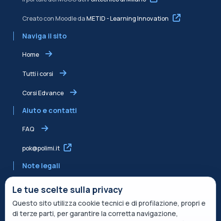
Creato con Moodle da
METID - Learning Innovation
Naviga il sito
Home
Tutti i corsi
Corsi Edvance
Aiuto e contatti
FAQ
pok@polimi.it
Note legali
Informativa sulla Privacy
Le tue scelte sulla privacy
Questo sito utilizza cookie tecnici e di profilazione, propri e
Informativa condivisa Edvance per il trattamento dei dati
di terze parti, per garantire la corretta navigazione,