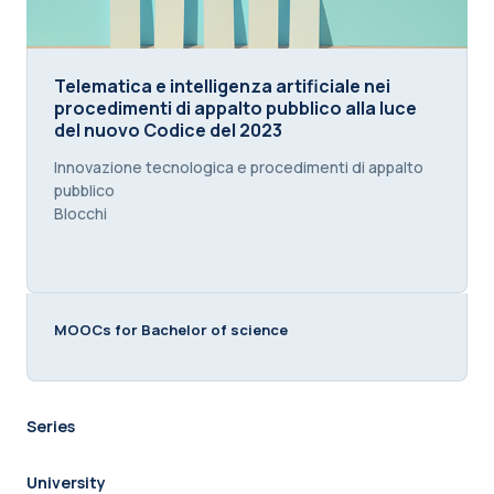
Telematica e intelligenza artificiale nei procedime
Telematica e intelligenza artificiale nei
procedimenti di appalto pubblico alla luce
del nuovo Codice del 2023
Course summary text:
Innovazione tecnologica e procedimenti di appalto
pubblico
Blocchi
MOOCs for Bachelor of science
Series
University