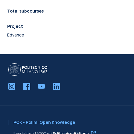
Total subcourses
Project
Edvance
POK - Polimi Open Knowledge
Il portale dei MOOC del
Politecnico di Milano