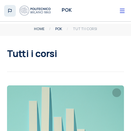
Vai al contenuto principale
POK
HOME
POK
TUTTI I CORSI
Tutti i corsi
Aggregazione dei criteri