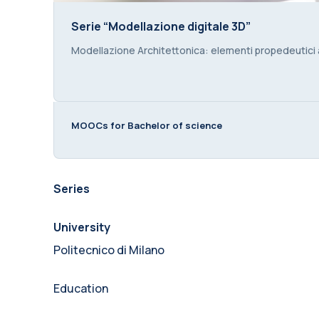
Serie “Modellazione digitale 3D”
Serie “Modellazione digitale 3D”
Course summary text:
Modellazione Architettonica: elementi propedeutici al
MOOCs for Bachelor of science
Series
University
Politecnico di Milano
Education