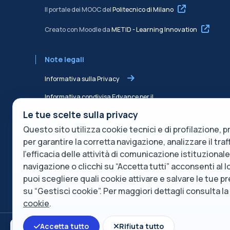
Il portale dei MOOC del
Politecnico di Milano
Creato con Moodle da
METID - Learning Innovation
Note legali
Informativa sulla Privacy
Informativa condivisa Edvance per il
trattamento dei dati
Le tue scelte sulla privacy
Termini di servizio
Questo sito utilizza cookie tecnici e di profilazione, pr
per garantire la corretta navigazione, analizzare il tra
Politica sui cookie
l’efficacia delle attività di comunicazione istituzional
navigazione o clicchi su “Accetta tutti” acconsenti al l
Descrizione del servizio
puoi scegliere quali cookie attivare e salvare le tue 
su “Gestisci cookie”. Per maggiori dettagli consulta l
cookie
.
Accetta tutto
Rifiuta tutto