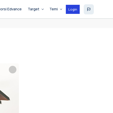
orsi Edvance
Target
Temi
Login