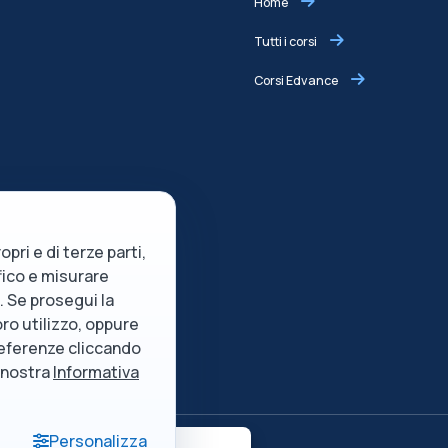
Home
Tutti i corsi
Corsi Edvance
opri e di terze parti,
ffico e misurare
e. Se prosegui la
oro utilizzo, oppure
preferenze cliccando
a nostra
Informativa
Personalizza