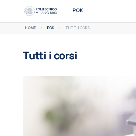
Vai al contenuto principale
POK
HOME
POK
TUTTI I CORSI
Tutti i corsi
Aggregazione dei criteri