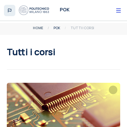
Vai al contenuto principale
POK
HOME
POK
TUTTI I CORSI
Tutti i corsi
Aggregazione dei criteri