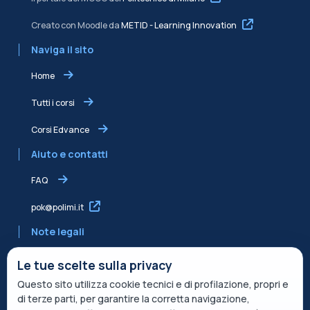
Creato con Moodle da
METID - Learning Innovation
Naviga il sito
Home
Tutti i corsi
Corsi Edvance
Aiuto e contatti
FAQ
pok@polimi.it
Note legali
Informativa sulla Privacy
Le tue scelte sulla privacy
Questo sito utilizza cookie tecnici e di profilazione, propri e
Informativa condivisa Edvance per il trattamento dei dati
di terze parti, per garantire la corretta navigazione,