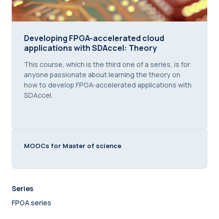
Developing FPGA-accelerated cloud applications 
Developing FPGA-accelerated cloud
applications with SDAccel: Theory
Course summary text:
This course, which is the third one of a series, is for
anyone passionate about learning the theory on
how to develop FPGA-accelerated applications with
SDAccel.
MOOCs for Master of science
Series
FPGA series