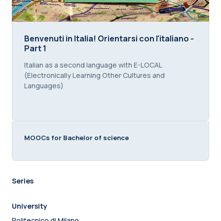
Benvenuti in Italia! Orientarsi con l'italiano - Part 1
Benvenuti in Italia! Orientarsi con l'italiano -
Part 1
Course summary text:
Italian as a second language with E-LOCAL
(Electronically Learning Other Cultures and
Languages)
MOOCs for Bachelor of science
Series
University
Politecnico di Milano