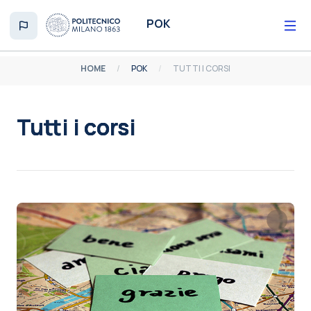
Vai al contenuto principale
POK
HOME
POK
TUTTI I CORSI
Tutti i corsi
Aggregazione dei criteri