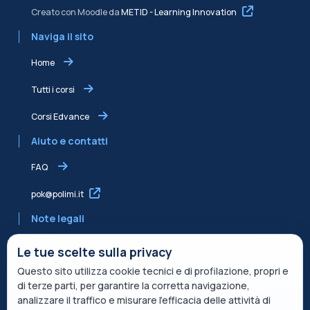
Creato con Moodle da
METID - Learning Innovation
Naviga il sito
Home
Tutti i corsi
Corsi Edvance
Aiuto e contatti
FAQ
pok@polimi.it
Note legali
Informativa sulla Privacy
Le tue scelte sulla privacy
Questo sito utilizza cookie tecnici e di profilazione, propri e
Informativa condivisa Edvance per il trattamento dei dati
di terze parti, per garantire la corretta navigazione,
Termini di servizio
analizzare il traffico e misurare l’efficacia delle attività di