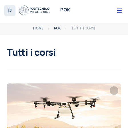
Vai al contenuto principale
POK
HOME
POK
TUTTI I CORSI
Tutti i corsi
Aggregazione dei criteri