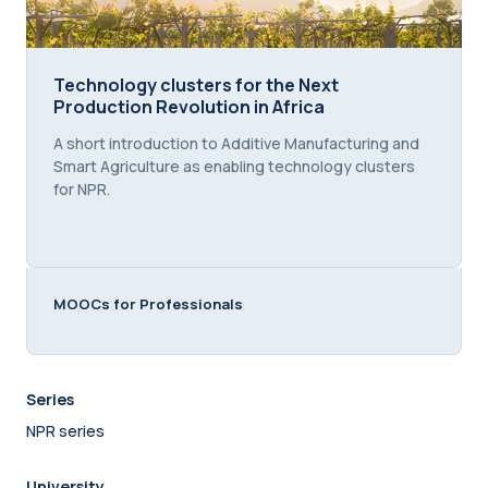
Technology clusters for the Next Production Revol
Technology clusters for the Next
Production Revolution in Africa
Course summary text:
A short introduction to Additive Manufacturing and
Smart Agriculture as enabling technology clusters
for NPR.
MOOCs for Professionals
Series
NPR series
University