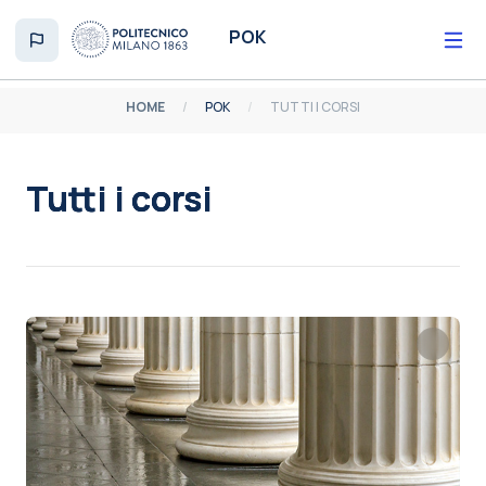
Vai al contenuto principale
POK
HOME
POK
TUTTI I CORSI
Tutti i corsi
Aggregazione dei criteri