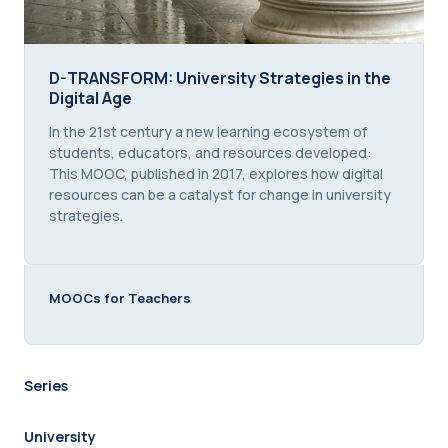
D-TRANSFORM: University Strategies in the Digital
D-TRANSFORM: University Strategies in the
Digital Age
Course summary text:
In the 21st century a new learning ecosystem of
students, educators, and resources developed:
This MOOC, published in 2017, explores how digital
resources can be a catalyst for change in university
strategies.
MOOCs for Teachers
Series
University