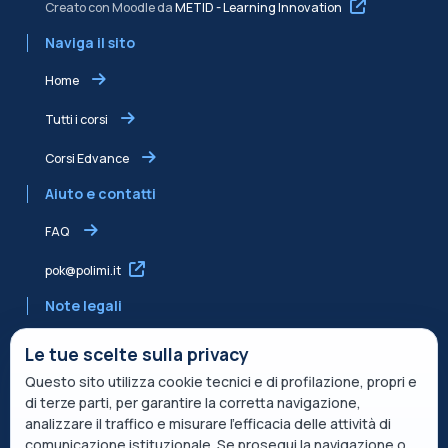
Creato con Moodle da
METID - Learning Innovation
Naviga il sito
Home
Tutti i corsi
Corsi Edvance
Aiuto e contatti
FAQ
pok@polimi.it
Note legali
Informativa sulla Privacy
Le tue scelte sulla privacy
Questo sito utilizza cookie tecnici e di profilazione, propri e
Informativa condivisa Edvance per il trattamento dei dati
di terze parti, per garantire la corretta navigazione,
Termini di servizio
analizzare il traffico e misurare l’efficacia delle attività di
comunicazione istituzionale. Se prosegui la navigazione o